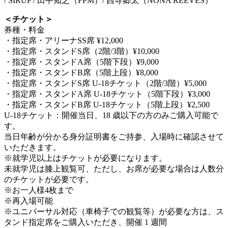
/ SIRUP / ⽥中知之（FPM）/ ⻄寺郷太（NONA REEVES）
＜チケット＞
券種・料⾦
・指定席・アリーナSS席 ¥12,000
・指定席・スタンドS席（2階/3階）¥10,000
・指定席・スタンドA席（5階下段）¥9,000
・指定席・スタンドB席（5階上段）¥8,000
・指定席・スタンドS席 U-18チケット（2階/3階）¥5,000
・指定席・スタンドA席 U-18チケット（5階下段）¥3,000
・指定席・スタンドB席 U-18チケット（5階上段）¥2,500
U-18チケット：開催当日、18 歳以下の方のみご購入可能で
す。
当日年齢が分かる身分証明書をご持参、入場時に確認させて
いただきます。
※就学児以上はチケットが必要になります。
未就学児は膝上観覧可、ただし、お席が必要な場合は⼈数分
のチケットが必要です。
※お⼀⼈様4枚まで
※再⼊場可能
※ユニバーサル対応（⾞椅⼦での観覧等）が必要な⽅は、ス
タンド指定席をご購⼊いただき、開催 1 週間