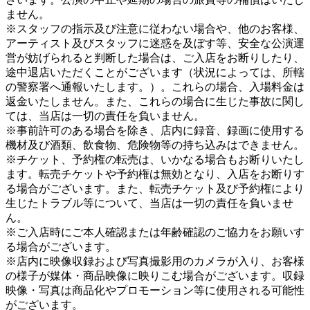
ません。
※スタッフの指示及び注意に従わない場合や、他のお客様、
アーティスト及びスタッフに迷惑を及ぼす等、安全な公演運
営が妨げられると判断した場合は、ご入店をお断りしたり、
途中退店いただくことがございます（状況によっては、所轄
の警察署へ通報いたします。）。これらの場合、入場料金は
返金いたしません。また、これらの場合に生じた事故に関し
ては、当店は一切の責任を負いません。
※事前許可のある場合を除き、店内に録音、録画に使用する
機材及び酒類、飲食物、危険物等の持ち込みはできません。
※チケット、予約権の転売は、いかなる場合もお断りいたし
ます。転売チケットや予約権は無効となり、入店をお断りす
る場合がございます。また、転売チケット及び予約権により
生じたトラブル等について、当店は一切の責任を負いませ
ん。
※ご入店時にご本人確認または年齢確認のご協力をお願いす
る場合がございます。
※店内に映像収録および写真撮影用のカメラが入り、お客様
の様子が媒体・商品映像に映りこむ場合がございます。収録
映像・写真は商品化やプロモーション等に使用される可能性
がございます。