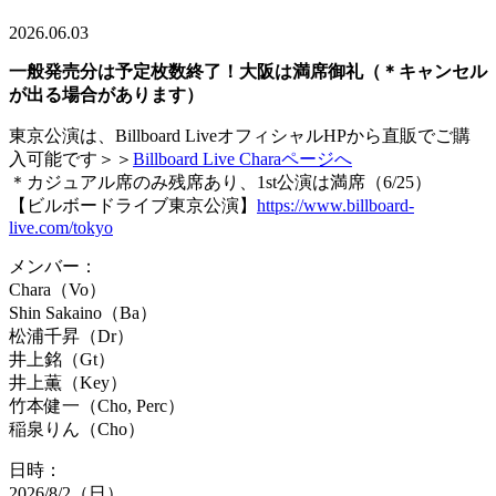
2026.06.03
一般発売分は予定枚数終了！大阪は満席御礼（＊キャンセル
が出る場合があります）
東京公演は、Billboard LiveオフィシャルHPから直販でご購
入可能です＞＞
Billboard Live Charaページへ
＊カジュアル席のみ残席あり、1st公演は満席（6/25）
【ビルボードライブ東京公演】
https://www.billboard-
live.com/tokyo
メンバー：
Chara（Vo）
Shin Sakaino（Ba）
松浦千昇（Dr）
井上銘（Gt）
井上薫（Key）
竹本健一（Cho, Perc）
稲泉りん（Cho）
日時：
2026/8/2（日）