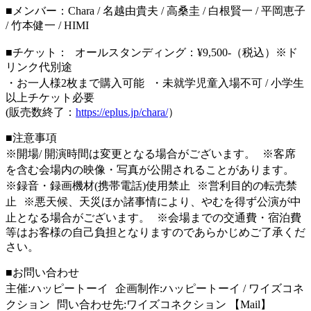
■メンバー：Chara / 名越由貴夫 / 高桑圭 / 白根賢一 / 平岡恵子
/ 竹本健一 / HIMI
■チケット： オールスタンディング：¥9,500-（税込）※ド
リンク代別途
・お⼀⼈様2枚まで購入可能 ・未就学児童⼊場不可 / ⼩学⽣
以上チケット必要
(販売数終了：
https://eplus.jp/chara/
）
■注意事項
※開場/ 開演時間は変更となる場合がございます。 ※客席
を含む会場内の映像・写真が公開されることがあります。
※録音・録画機材(携帯電話)使用禁止 ※営利目的の転売禁
止 ※悪天候、天災ほか諸事情により、やむを得ず公演が中
止となる場合がございます。 ※会場までの交通費・宿泊費
等はお客様の自己負担となりますのであらかじめご了承くだ
さい。
■お問い合わせ
主催:ハッピートーイ 企画制作:ハッピートーイ / ワイズコネ
クション 問い合わせ先:ワイズコネクション 【Mail】