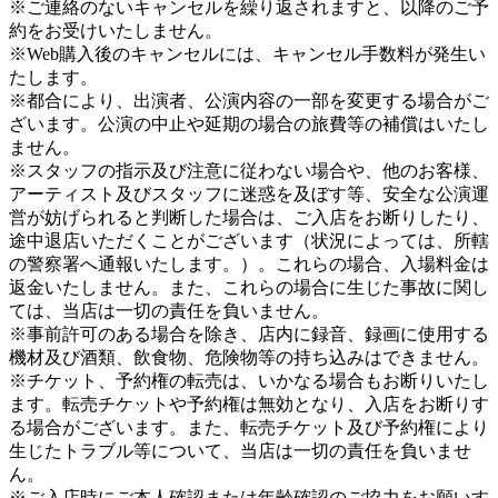
※ご連絡のないキャンセルを繰り返されますと、以降のご予
約をお受けいたしません。
※Web購入後のキャンセルには、キャンセル手数料が発生い
たします。
※都合により、出演者、公演内容の一部を変更する場合がご
ざいます。公演の中止や延期の場合の旅費等の補償はいたし
ません。
※スタッフの指示及び注意に従わない場合や、他のお客様、
アーティスト及びスタッフに迷惑を及ぼす等、安全な公演運
営が妨げられると判断した場合は、ご入店をお断りしたり、
途中退店いただくことがございます（状況によっては、所轄
の警察署へ通報いたします。）。これらの場合、入場料金は
返金いたしません。また、これらの場合に生じた事故に関し
ては、当店は一切の責任を負いません。
※事前許可のある場合を除き、店内に録音、録画に使用する
機材及び酒類、飲食物、危険物等の持ち込みはできません。
※チケット、予約権の転売は、いかなる場合もお断りいたし
ます。転売チケットや予約権は無効となり、入店をお断りす
る場合がございます。また、転売チケット及び予約権により
生じたトラブル等について、当店は一切の責任を負いませ
ん。
※ご入店時にご本人確認または年齢確認のご協力をお願いす