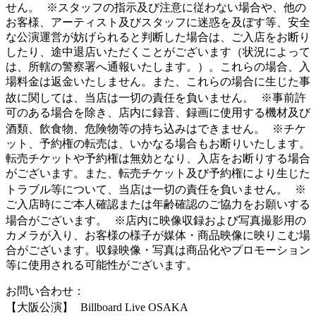
せん。 ※スタッフの指示及び注意に従わない場合や、他の
お客様、アーティスト及びスタッフに迷惑を及ぼす等、安全
な公演運営が妨げられると判断した場合は、ご入店をお断り
したり、途中退店いただくことがございます（状況によって
は、所轄の警察署へ通報いたします。）。これらの場合、入
場料金は返金いたしません。また、これらの場合に生じた事
故に関しては、当店は一切の責任を負いません。 ※事前許
可のある場合を除き、店内に録音、録画に使用する機材及び
酒類、飲食物、危険物等の持ち込みはできません。 ※チケ
ット、予約権の転売は、いかなる場合もお断りいたします。
転売チケットや予約権は無効となり、入店をお断りする場合
がございます。また、転売チケット及び予約権により生じた
トラブル等について、当店は一切の責任を負いません。 ※
ご入店時にご本人確認または年齢確認のご協力をお願いする
場合がございます。 ※店内に映像収録および写真撮影用の
カメラが入り、お客様の様子が媒体・商品映像に映りこむ場
合がございます。収録映像・写真は商品化やプロモーション
等に使用される可能性がございます。
お問い合わせ：
【大阪公演】 Billboard Live OSAKA