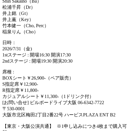
Shin Sakaino（Ba）
松浦千昇（Dr）
井上銘（Gt）
井上薫（Key）
竹本健一（Cho, Perc）
稲泉りん（Cho）
日時：
2026/7/31（金)
1stステージ : 開場16:30 開演17:30
2ndステージ : 開場19:30 開演20:30
席種 :
BOXシート￥26,900-（ペア販売）
S指定席￥12,900-
R指定席￥11,800-
カジュアルシート￥11,300-（1ドリンク付）
[お問い合せ] ビルボードライブ大阪 06-6342-7722
〒530-0001
大阪市北区梅田2丁目2番22号 ハービスPLAZA ENT B2
【東京・大阪公演共通】 ※1申し込みにつき4枚まで購入可