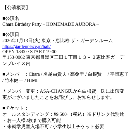
【公演概要】
■公演名
Chara Birthday Party – HOMEMADE AURORA –
■公演日
2026年1月13日(火) 東京・恵比寿 ザ・ガーデンルーム
https://gardenplace.jp/hall/
OPEN 18:00 / START 19:00
〒153-0062 東京都目黒区三田１丁目１３－２恵⽐寿ガーデ
ンプレイス内
■メンバー：Chara / 名越由貴夫 / 高桑圭 / 白根賢一 / 平岡恵子
/ 竹本健一 / HIMI
＊メンバー変更：ASA-CHANG氏から白根賢一氏に出演変
更がございましたことをお詫びし、お知らせします。
■チケット：
オールスタンディング：¥9,500-（税込）※ドリンク代別途
・お⼀⼈様2枚まで購入可能
・未就学児童⼊場不可 / ⼩学⽣以上チケット必要