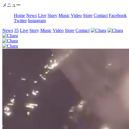
メニュー
Home
News
Live
Story
Music
Video
Store
Contact
Facebook
Twitter
Instagram
News
35
Live
Story
Music
Video
Store
Contact