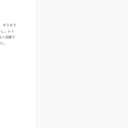
ト。ギラギラ
下ろし』レト
色々活躍で
考に。