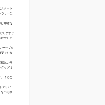
にスタート
ンクツリーに
方は用意を
かけしますが
本は致しま
理のサーブが
概要をお知
品残数の再
いグッズは
す。予めご
トデリ)に
』をご利用