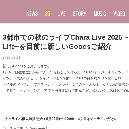
NEWS
35
LIVE
STORY
MUSIC
VIDEO
3都市での秋のライブChara Live 2025 ~
Life~を目前に新しいGoodsご紹介
2025.08.21
新しいGoodsをご紹介します。
Tシャツは生地選びからパターンも起こして作ったCharaのオリジナルシャツ、『
ャツ』『大人のチビT』をイメージして制作。Charaの好きな70’sを感じるロー
タイルのグッズとしてステッカー・シルバーラメのキーホルダーなど8月の高知
けて販売、オンラインストアでも同時期に販売開始予定。欲しいグッズはお早め
▪
チャラモバ優先通販開始：8月23日(土)12:00～丸1日はチャラモバだけに！
当日チャラモバへWelcome！