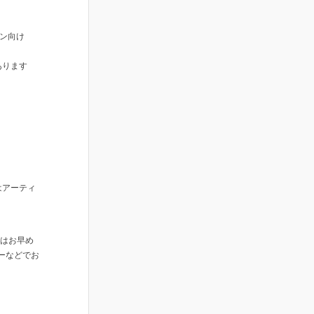
ォン向け
あります
はアーティ
ッズはお早め
ーなどでお