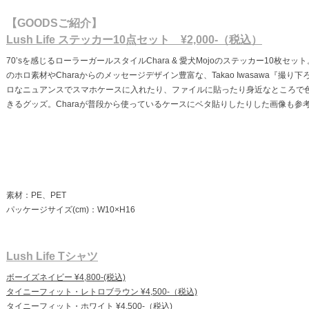
【GOODSご紹介】
Lush Life ステッカー10点セット ¥2,000-（税込）
70’sを感じるローラーガールスタイルChara & 愛犬Mojoのステッカー10枚セッ
のホロ素材やCharaからのメッセージデザイン豊富な、Takao Iwasawa『撮り
ロなニュアンスでスマホケースに入れたり、ファイルに貼ったり身近なところで
きるグッズ。Charaが普段から使っているケースにベタ貼りしたりした画像も参
素材：PE、PET
パッケージサイズ(cm)：W10×H16
Lush Life Tシャツ
ボーイズネイビー ¥4,800-(税込)
タイニーフィット・レトロブラウン ¥4,500-（税込)
タイニーフィット・ホワイト ¥4,500-（税込)