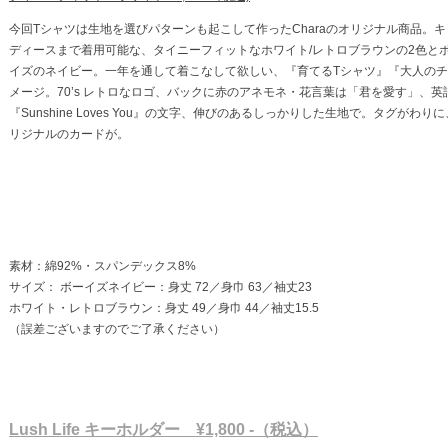
今回Tシャツは生地を選びパターンも起こして作ったCharaのオリジナル商品。
ディースまで着用可能な、タイニーフィットなホワイト/レトロブラウンの2色と
イズのネイビー。一年を通して着こなして欲しい、『育てるTシャツ』『大人のチ
メージ。70’s レトロなロゴ、バックに赤のアネモネ・花言葉は「君を愛す」、英
『Sunshine Loves You』の文字、伸びのあるしっかりした生地で。タグがわり
リジナルのカードが。
素材：綿92%・スパンデックス8%
サイズ： ボーイズネイビー：身丈 72／身巾 63／袖丈23
ホワイト・レトロブラウン：身丈 49／身巾 44／袖丈15.5
（誤差ございますのでご了承ください）
Lush Life キーホルダー ¥1,800 -（税込）