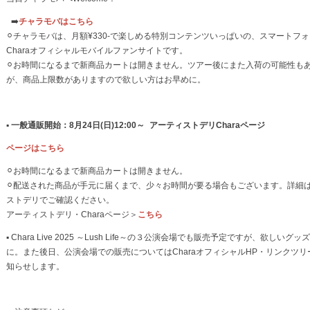
➡️
チャラモバはこちら
⚪︎チャラモバは、月額¥330-で楽しめる特別コンテンツいっぱいの、スマートフ
Charaオフィシャルモバイルファンサイトです。
⚪︎お時間になるまで新商品カートは開きません。ツアー後にまた入荷の可能性も
が、商品上限数がありますので欲しい方はお早めに。
▪
一般通販開始：8月24日(日)12:00～ アーティストデリCharaページ
ページはこちら
⚪︎お時間になるまで新商品カートは開きません。
⚪︎配送された商品が手元に届くまで、少々お時間が要る場合もございます。詳細
ストデリでご確認ください。
アーティストデリ・Charaページ＞
こちら
▪ Chara Live 2025 ～Lush Life～の３公演会場でも販売予定ですが、欲しいグ
に。また後日、公演会場での販売についてはCharaオフィシャルHP・リンクツリ
知らせします。