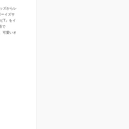
キッズからレ
ボーイズサ
ビT』をイ
語で
に、可愛いオ