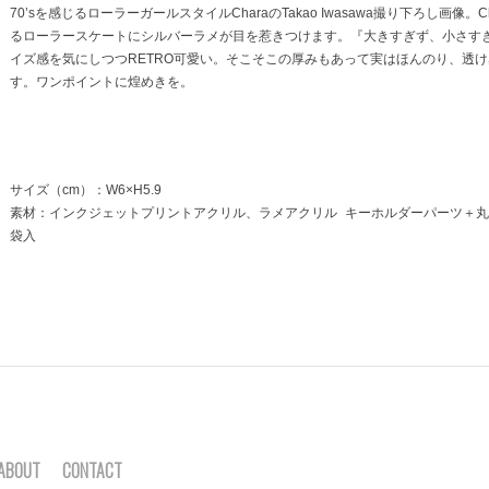
70’sを感じるローラーガールスタイルCharaのTakao Iwasawa撮り下ろし画像。C
るローラースケートにシルバーラメが目を惹きつけます。『大きすぎず、小さす
イズ感を気にしつつRETRO可愛い。そこそこの厚みもあって実はほんのり、透
す。ワンポイントに煌めきを。
サイズ（cm）：W6×H5.9
素材：インクジェットプリントアクリル、ラメアクリル キーホルダーパーツ＋丸カン
袋入
ABOUT
CONTACT