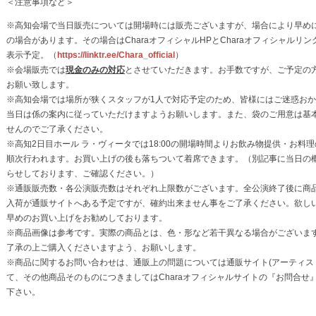
＜注意事項など＞
※高知会場で当日販売については開場時には販売ございますが、場合により早め
の場合があります。その場合はCharaオフィシャルHPとCharaオフィシャルリ
表示予定。（
https://linktr.ee/Chara_official
）
※会場販売では
現金のみの対応
とさせていただきます。お手数ですが、ご予定の
お願い致します。
※高知会場では場所が狭くスタッフが1人で対応予定のため、皆様にはご迷惑お
当日は係の案内に従っていただけますようお願いします。また、袋のご用意は基
せんのでご了承ください。
※高知2日目ホール ラ・ヴィータでは18:00の開場時間よりお飲み物提供・お料
順次行われます。お買い上げの後も落ちついて着席できます。（別記事に当日の
らせしております、ご確認ください。）
※通販販売数・各公演販売数はそれぞれ上限数がございます。全公演終了後に商
入荷が通販サイトへある予定ですが、確約出来ません事をご了承ください。欲し
早めのお買い上げをお勧めしております。
※商品画像は参考です。実際の商品とは、色・形など若干異なる場合がございま
了承の上ご購入くださいますよう、お願いします。
※商品に関するお問い合わせは、通販上の問題については通販サイト(アーティス
て、その他商品そのものにつきましてはCharaオフィシャルサイトの『お問合せ
下さい。