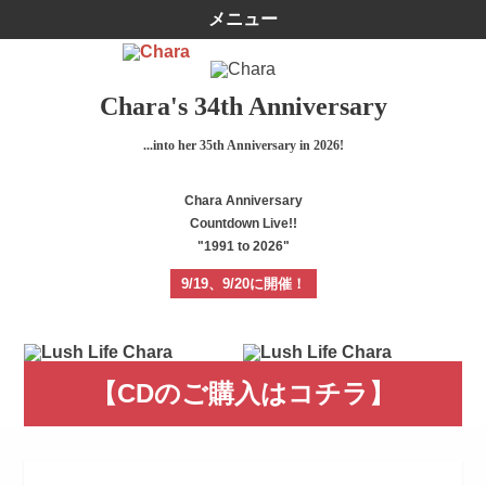
メニュー
Chara's 34th Anniversary
...into her 35th Anniversary in 2026!
Chara Anniversary
Countdown Live!!
"1991 to 2026"
9/19、9/20に開催！
【CDのご購入はコチラ】