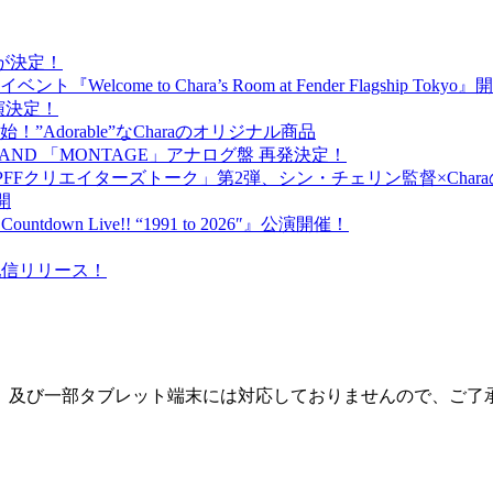
出演が決定！
ome to Chara’s Room at Fender Flagship Toky
が出演決定！
売開始！”Adorable”なCharaのオリジナル商品
BAND 「MONTAGE」アナログ盤 再発決定！
PFFクリエイターズトーク」第2弾、シン・チェリン監督×Cha
開
ntdown Live!! “1991 to 2026″』公演開催！
）配信リリース！
一部タブレット端末には対応しておりませんので、ご了承下さい。 