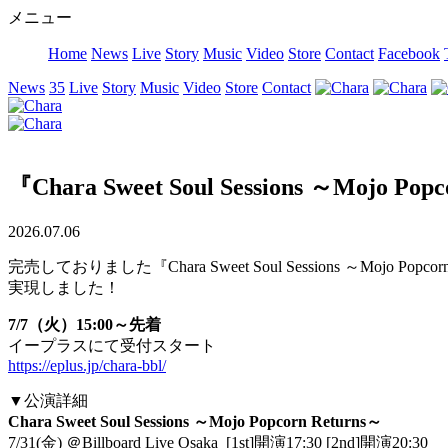
メニュー
Home
News
Live
Story
Music
Video
Store
Contact
Facebook
News
35
Live
Story
Music
Video
Store
Contact
『Chara Sweet Soul Sessions ～M
2026.07.06
完売しておりました『Chara Sweet Soul Sessions 
実現しました！
7/7（火）15:00～先着
イープラスにて受付スタート
https://eplus.jp/chara-bbl/
▼公演詳細
Chara Sweet Soul Sessions ～Mojo Popcorn Returns～
7/31(金) ＠Billboard Live Osaka [1st]開演17:30 [2nd]開演20:30