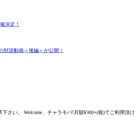
o』開催決定！
raの対談動画＜後編＞が公開！
Welcome、チャラモバ!月額¥300+(税)でご利用頂け