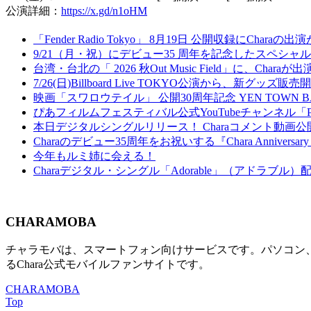
公演詳細：
https://x.gd/n1oHM
「Fender Radio Tokyo」 8月19日 公開収録にCharaの
9/21（月・祝）にデビュー35 周年を記念したスペシャルイベント『Welc
台湾・台北の「 2026 秋Out Music Field」に、Chara
7/26(日)Billboard Live TOKYO公演から、新グッズ販
映画「スワロウテイル」 公開30周年記念 YEN TOWN 
ぴあフィルムフェスティバル公式YouTubeチャンネル「
本日デジタルシングルリリース！ Charaコメント動画公
Charaのデビュー35周年をお祝いする『Chara Anniversary Cou
今年もルミ姉に会える！
Charaデジタル・シングル「Adorable」（アドラブル
CHARAMOBA
チャラモバは、スマートフォン向けサービスです。パソコン、及び
るChara公式モバイルファンサイトです。
CHARAMOBA
Top