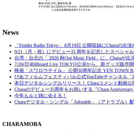
News
「Fender Radio Tokyo」 8月19日 公開収録にCharaの
9/21（月・祝）にデビュー35 周年を記念したスペシャルイベント『Welc
台湾・台北の「 2026 秋Out Music Field」に、Chara
7/26(日)Billboard Live TOKYO公演から、新グッズ販
映画「スワロウテイル」 公開30周年記念 YEN TOWN 
ぴあフィルムフェスティバル公式YouTubeチャンネル「
本日デジタルシングルリリース！ Charaコメント動画公
Charaのデビュー35周年をお祝いする『Chara Anniversary Cou
今年もルミ姉に会える！
Charaデジタル・シングル「Adorable」（アドラブル
CHARAMOBA