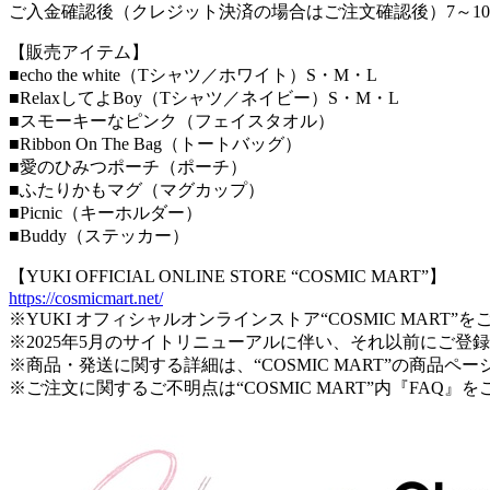
ご入金確認後（クレジット決済の場合はご注文確認後）7～1
【販売アイテム】
■echo the white（Tシャツ／ホワイト）S・M・L
■RelaxしてよBoy（Tシャツ／ネイビー）S・M・L
■スモーキーなピンク（フェイスタオル）
■Ribbon On The Bag（トートバッグ）
■愛のひみつポーチ（ポーチ）
■ふたりかもマグ（マグカップ）
■Picnic（キーホルダー）
■Buddy（ステッカー）
【YUKI OFFICIAL ONLINE STORE “COSMIC MART”】
https://cosmicmart.net/
※YUKI オフィシャルオンラインストア“COSMIC MAR
※2025年5月のサイトリニューアルに伴い、それ以前にご
※商品・発送に関する詳細は、“COSMIC MART”の商品ペ
※ご注文に関するご不明点は“COSMIC MART”内『FAQ』