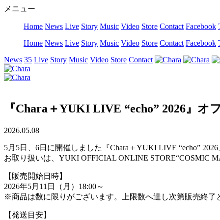
メニュー
Home
News
Live
Story
Music
Video
Store
Contact
Facebook
Home
News
Live
Story
Music
Video
Store
Contact
Facebook
News
35
Live
Story
Music
Video
Store
Contact
『Chara＋YUKI LIVE “echo” 
2026.05.08
5月5日、6日に開催しました『Chara＋YUKI LIVE “e
お取り扱いは、YUKI OFFICIAL ONLINE STORE“CO
【販売開始日時】
2026年5月11日（月）18:00～
※商品は数に限りがございます。上限数へ達し次第販売終了
【発送目安】