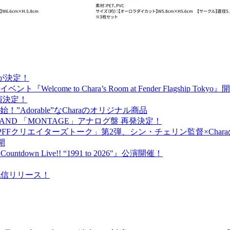
出演が決定！
ome to Chara’s Room at Fender Flagship Toky
が出演決定！
売開始！”Adorable”なCharaのオリジナル商品
BAND 「MONTAGE」アナログ盤 再発決定！
PFFクリエイターズトーク」第2弾、シン・チェリン監督×Cha
開
ntdown Live!! “1991 to 2026″』公演開催！
）配信リリース！