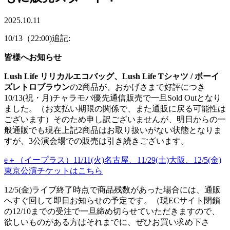
2025.10.11
10/13（22:00)追記:
皆様へお知らせ
Lush Life リリカルエコバッグ、Lush Life Tシャツ / ボーイ
ズレトロブラウン
の2商品が、おかげさまで好評につき
10/13(祝・月)チャラモバ優先通信販売で一旦Sold Outとなり
ました。（お支払い期限の関係で、また通販に戻る可能性は
ございます）そのため申し訳ございませんが、明日からの一
般通販でも現在上記2商品はお取り扱いがない状態となりま
すが、3公演会場での販売は引き続きございます。
e＋（イープラス）11/11(火)名古屋、11/29(土)大阪、12/5(金)
東京公演チケットはこちら
12/5(金)ライブ終了時点で商品残数があった場合には、通販
へすぐ回して即日お知らせの予定です。（現ECサイト閉鎖
の12/10までの受注で一旦締め切らせていただきますので、
欲しいものがある方はそれまでに、ぜひお買い求め下さ