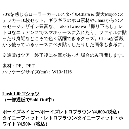
70’sを感じるローラーガールスタイルChara & 愛犬Mojoのス
テッカー10枚セット。ギラギラのホロ素材やCharaからのメ
ッセージデザイン豊富な、Takao Iwasawa『撮り下ろし』レ
トロなニュアンスでスマホケースに入れたり、ファイルに貼
ったり身近なところで色々活躍できるグッズ。Charaが普段
から使っているケースにベタ貼りしたりした画像も参考に。
※通販はツアー終了後に在庫があった場合のみ再開します。
素材：PE、PET
パッケージサイズ(cm)：W10×H16
Lush Life Tシャツ
（一部通販でSold Out中）
ボーイズネイビー/ボーイズレトロブラウン ¥4,800-(税込）
タイニーフィット・レトロブラウン/タイニーフィット・ホ
ワイト ¥4,500-（税込）