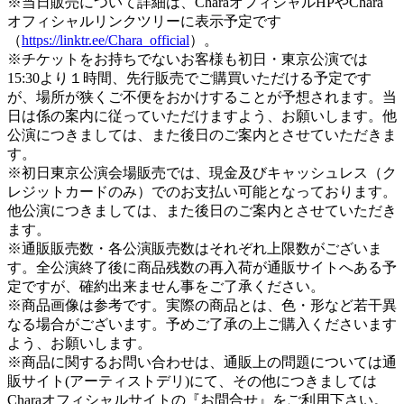
※当日販売について詳細は、CharaオフィシャルHPやChara
オフィシャルリンクツリーに表示予定です
（
https://linktr.ee/Chara_official
）。
※チケットをお持ちでないお客様も初日・東京公演では
15:30より１時間、先行販売でご購買いただける予定です
が、場所が狭くご不便をおかけすることが予想されます。当
日は係の案内に従っていただけますよう、お願いします。他
公演につきましては、また後日のご案内とさせていただきま
す。
※初日東京公演会場販売では、現金及びキャッシュレス（ク
レジットカードのみ）でのお支払い可能となっております。
他公演につきましては、また後日のご案内とさせていただき
ます。
※通販販売数・各公演販売数はそれぞれ上限数がございま
す。全公演終了後に商品残数の再入荷が通販サイトへある予
定ですが、確約出来ません事をご了承ください。
※商品画像は参考です。実際の商品とは、色・形など若干異
なる場合がございます。予めご了承の上ご購入くださいます
よう、お願いします。
※商品に関するお問い合わせは、通販上の問題については通
販サイト(アーティストデリ)にて、その他につきましては
Charaオフィシャルサイトの『お問合せ』をご利用下さい。