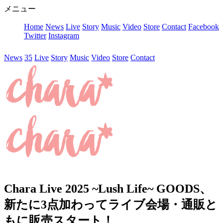
メニュー
Home
News
Live
Story
Music
Video
Store
Contact
Facebook
Twitter
Instagram
News
35
Live
Story
Music
Video
Store
Contact
Chara Live 2025 ~Lush Life~ GOODS、
新たに3点加わってライブ会場・通販と
もに販売スタート！