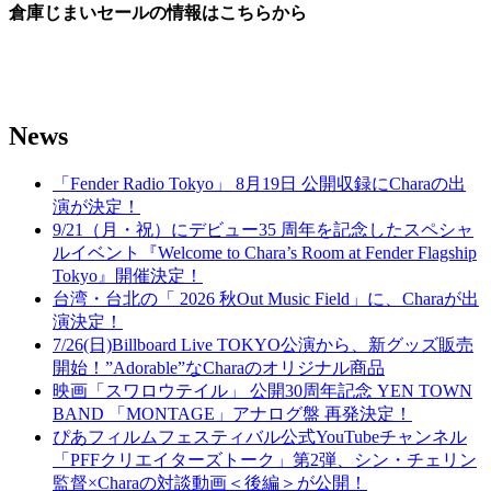
倉庫じまいセールの情報はこちらから
News
「Fender Radio Tokyo」 8月19日 公開収録にCharaの出
演が決定！
9/21（月・祝）にデビュー35 周年を記念したスペシャ
ルイベント『Welcome to Chara’s Room at Fender Flagship
Tokyo』開催決定！
台湾・台北の「 2026 秋Out Music Field」に、Charaが出
演決定！
7/26(日)Billboard Live TOKYO公演から、新グッズ販売
開始！”Adorable”なCharaのオリジナル商品
映画「スワロウテイル」 公開30周年記念 YEN TOWN
BAND 「MONTAGE」アナログ盤 再発決定！
ぴあフィルムフェスティバル公式YouTubeチャンネル
「PFFクリエイターズトーク」第2弾、シン・チェリン
監督×Charaの対談動画＜後編＞が公開！