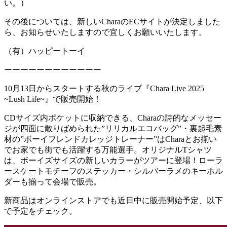
い。）
その後については、新しいCharaのECサイトが決定しました
ら、お知らせいたしますので宜しくお願いいたします。
（有）ハッピートーイ
ーーーーーーーーーーーー
10月13日からスタートする秋のライブ『Chara Live 2025
~Lush Life~』で販売開始！
CDサイズ内ポケットに収納できる、Charaの詩的なメッセー
ジが四面に散りばめられた”リリカルエコバッグ”・裏起毛素
材の”ボーイフレンドカレッジトレーナー”はCharaとお揃い
でお家でも街でも活躍する万能選手。オリジナルTシャツ
は、ボーイズサイズの新しいカラーがツアーに登場！ローラ
ースケートモチーフのステッカー・シルバーラメのキーホル
ダーも揃って会場で販売。
新商品はオンラインストアでも近日中に販売開始予定、以下
で予定をチェック。