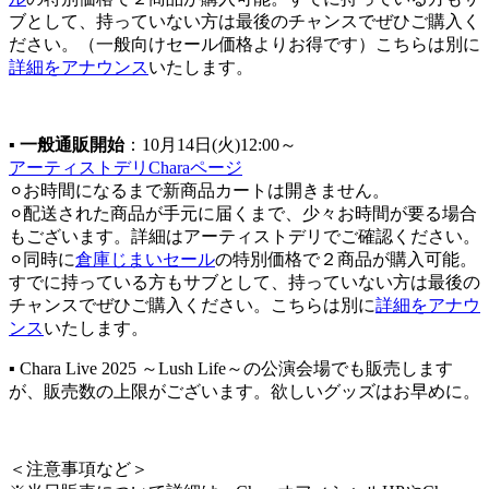
ブとして、持っていない方は最後のチャンスでぜひご購入く
ださい。（一般向けセール価格よりお得です）こちらは別に
詳細をアナウンス
いたします。
▪
一般通販開始
：10月14日(火)12:00～
アーティストデリCharaページ
⚪︎お時間になるまで新商品カートは開きません。
⚪︎配送された商品が手元に届くまで、少々お時間が要る場合
もございます。詳細はアーティストデリでご確認ください。
⚪︎同時に
倉庫じまいセール
の特別価格で２商品が購入可能。
すでに持っている方もサブとして、持っていない方は最後の
チャンスでぜひご購入ください。こちらは別に
詳細をアナウ
ンス
いたします。
▪ Chara Live 2025 ～Lush Life～の公演会場でも販売します
が、販売数の上限がございます。欲しいグッズはお早めに。
＜注意事項など＞