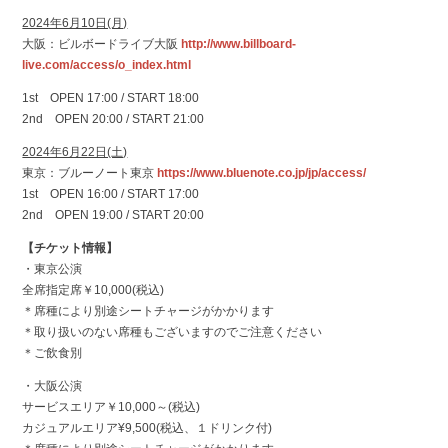
2024年6月10日(月)
大阪：ビルボードライブ大阪
http://www.billboard-
live.com/access/o_index.html
1st OPEN 17:00 / START 18:00
2nd OPEN 20:00 / START 21:00
2024年6月22日(土)
東京：ブルーノート東京
https://www.bluenote.co.jp/jp/access/
1st OPEN 16:00 / START 17:00
2nd OPEN 19:00 / START 20:00
【チケット情報】
・東京公演
全席指定席￥10,000(税込)
＊席種により別途シートチャージがかかります
＊取り扱いのない席種もございますのでご注意ください
＊ご飲食別
・大阪公演
サービスエリア￥10,000～(税込)
カジュアルエリア¥9,500(税込、１ドリンク付)