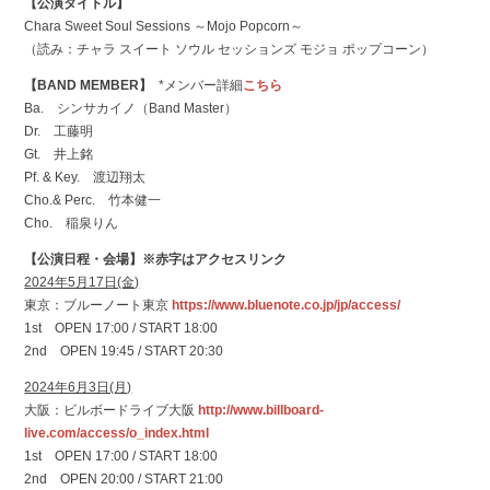
【公演タイトル】
Chara Sweet Soul Sessions ～Mojo Popcorn～
（読み：チャラ スイート ソウル セッションズ モジョ ポップコーン）
【BAND MEMBER】
*メンバー詳細
こちら
Ba. シンサカイノ（Band Master）
Dr. 工藤明
Gt. 井上銘
Pf. & Key. 渡辺翔太
Cho.& Perc. 竹本健一
Cho. 稲泉りん
【公演日程・会場】※赤字はアクセスリンク
2024年5月17日(金)
東京：ブルーノート東京
https://www.bluenote.co.jp/jp/access/
1st OPEN 17:00 / START 18:00
2nd OPEN 19:45 / START 20:30
2024年6月3日(月)
大阪：ビルボードライブ大阪
http://www.billboard-
live.com/access/o_index.html
1st OPEN 17:00 / START 18:00
2nd OPEN 20:00 / START 21:00