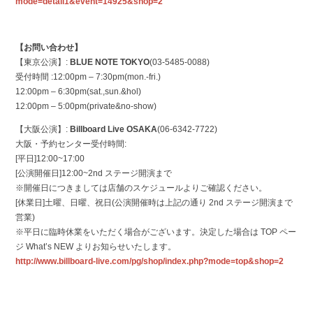
mode=detail1&event=14925&shop=2
【お問い合わせ】
【東京公演】:
BLUE NOTE TOKYO
(03-5485-0088)
受付時間 :12:00pm – 7:30pm(mon.-fri.)
12:00pm – 6:30pm(sat.,sun.&hol)
12:00pm – 5:00pm(private&no-show)
【大阪公演】:
Billboard Live OSAKA
(06-6342-7722)
大阪・予約センター受付時間:
[平日]12:00~17:00
[公演開催日]12:00~2nd ステージ開演まで
※開催日につきましては店舗のスケジュールよりご確認ください。
[休業日]土曜、日曜、祝日(公演開催時は上記の通り 2nd ステージ開演まで
営業)
※平日に臨時休業をいただく場合がございます。決定した場合は TOP ペー
ジ What’s NEW よりお知らせいたします。
http://www.billboard-live.com/pg/shop/index.php?mode=top&shop=2