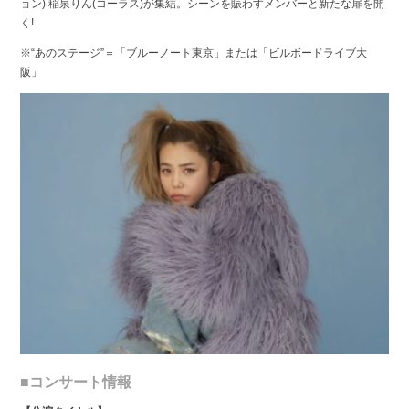
ョン) 稲泉りん(コーラス)が集結。シーンを賑わすメンバーと新たな扉を開
く!
※“あのステージ”＝「ブルーノート東京」または「ビルボードライブ大
阪」
■コンサート情報