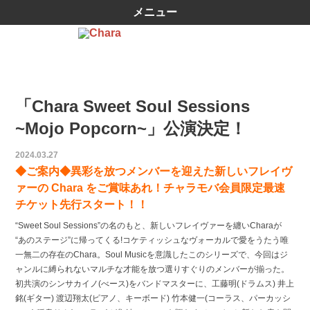
メニュー
「Chara Sweet Soul Sessions
~Mojo Popcorn~」公演決定！
2024.03.27
◆ご案内◆異彩を放つメンバーを迎えた新しいフレイヴ
ァーの Chara をご賞味あれ！チャラモバ会員限定最速
チケット先行スタート！！
“Sweet Soul Sessions”の名のもと、新しいフレイヴァーを纏いCharaが
“あのステージ”に帰ってくる!コケティッシュなヴォーカルで愛をうたう唯
一無二の存在のChara。Soul Musicを意識したこのシリーズで、今回はジ
ャンルに縛られないマルチな才能を放つ選りすぐりのメンバーが揃った。
初共演のシンサカイノ(べース)をバンドマスターに、工藤明(ドラムス) 井上
銘(ギター) 渡辺翔太(ピアノ、キーボード) 竹本健一(コーラス、パーカッシ