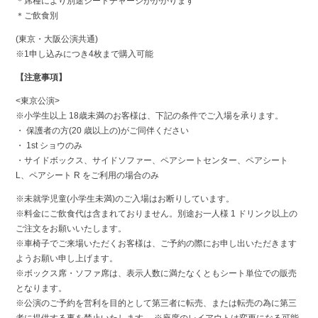
＊席種により別途シートチャージがかかります
＊ご飲食別
(東京・大阪公演共通)
※1申し込みにつき4枚まで購入可能
【注意事項】
<東京公演>
※小学生以上 18歳未満のお客様は、下記の条件でご入場を承ります。
・ 保護者の方(20 歳以上の)がご同伴ください
・ 1st ショウのみ
・サイドボックス、サイドソファー、ペアシートセンター、ペアシート
L、ペアシート R をご利用の場合のみ
※未就学児童(小学生未満)のご入場はお断りしています。
※料金にご飲食代は含まれておりません。別途お一人様 1 ドリンク以上の
ご注文をお願いいたします。
※車椅子でご来場いただくお客様は、ご予約の際にお申し出いただきます
ようお願い申し上げます。
※ボックス席・ソファ席は、表示人数に満たなくともシート単位での販売
となります。
※公演のご予約を営利を目的として第三者に転売、または転売の為に第三
者に提供する事を禁止いたします。 ※座席のレイアウトは変更になる可能