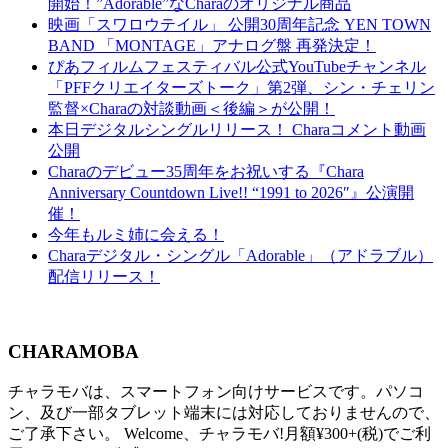
開始！”Adorable”なCharaのオリジナル商品
映画「スワロウテイル」 公開30周年記念 YEN TOWN
BAND 「MONTAGE」アナログ盤 再発決定！
ぴあフィルムフェスティバル公式YouTubeチャンネル
「PFFクリエイターズトーク」第2弾、シン・チェリン
監督×Charaの対談動画＜後編＞が公開！
本日デジタルシングルリリース！ Charaコメント動画
公開
Charaのデビュー35周年をお祝いする『Chara
Anniversary Countdown Live!! “1991 to 2026″』公演開
催！
今年もルミ姉に会える！
Charaデジタル・シングル「Adorable」（アドラブル）
配信リリース！
CHARAMOBA
チャラモバは、スマートフォン向けサービスです。パソコ
ン、及び一部タブレット端末には対応しておりませんので、
ご了承下さい。 Welcome、チャラモバ!月額¥300+(税)でご利