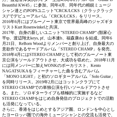
Beautiful KW45」に参加。同年4月、同年代の精鋭ミュージ
シャン達とのPOPSユニット”CRCK/LCKS（クラックラック
ス)”でデビューアルバム「CRCK/LCKS」をリリース。
2016年6月にはブルーノート東京で世界最高峰のジャズギタ
リストKurt Rosenwinkelと共演。
2017年、自身の新しいユニット”STEREO CHAMP” (類家心
平tp、渡辺翔太keys, pf、山本連b、福森康ds) を結成。同年6
月21日、ReBorn Woodよりメンバーと創り上げ、自身最大の
意欲作であるサードアルバム「STEREO CHAMP」を発売。
2018年4月にはSTEREO CHAMPとして初のブルーノート東
京公演をソールドアウトさせ、大成功を収めた。2018年11月
には同メンバーに加えWONKのボーカリスト、Kento
NAGATSUKAをフィーチャーした曲を含むアルバム
「MONO LIGHT」と初のソロギターアルバム「Solo Guitar」
を同時リリース。2019年2月にはコットンクラブにて
STEREO CHAMPでの単独公演を行いソールドアウトさせ
る。また、ソロギターライブも積極的に実施するなど
STEREO CHAMPをはじめ自身発信のプロジェクトでの活動
も活発になっている。
さらに、香港をはじめとするアジア圏、ロンドンを中心とし
たヨーロッパ圏での海外ミュージシャンとの交流も活発で、