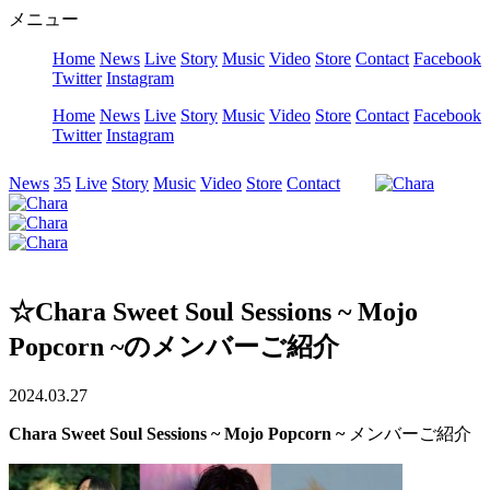
メニュー
Home
News
Live
Story
Music
Video
Store
Contact
Facebook
Twitter
Instagram
Home
News
Live
Story
Music
Video
Store
Contact
Facebook
Twitter
Instagram
News
35
Live
Story
Music
Video
Store
Contact
☆Chara Sweet Soul Sessions ~ Mojo
Popcorn ~のメンバーご紹介
2024.03.27
Chara Sweet Soul Sessions ~ Mojo Popcorn ~
メンバーご紹介