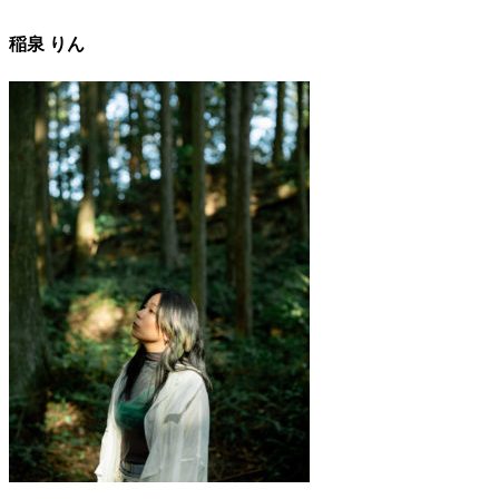
稲泉 りん