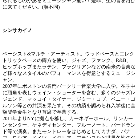
られるものがあるミュージシャン揃い！是非、生の音を浴び
に来てください。(順不同)
シンサカイノ
ベーシスト&マルチ・アーティスト。ウッドベースとエレク
トリックベースの両⽅を使い、ジャズ、ファンク、R&B、
ヒップホップまたラテン、ブラジリアンなどの南⽶の⾳楽な
ど様々なスタイルのパフォーマンスを得意とするミュージシ
ャン。
2007年にボストンの名⾨バークリー⾳楽⼤学に⼊学。在学中
に頭⻆を表しウェイン・ショーターを含む、多くのジャズレ
ジェンド、マッコイ・タイナー、ジミー・コブ、ベニー・ゴ
ルソン等との共演を果たす。その功績を認められ⼊学後に全
額奨学⾦⽣となり⾸席で卒業する。
2011年よりNYに拠点を移し、カーネギーホール、リンカー
ンセンター、ケネディセンター、ブルーノート、バードラン
ド等で演奏。またモントレーをはじめとしてカナダ、パナ
マ、ロシア、ドイツ、イタリア、フランスなど世界各地のジ