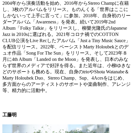
2004年から演奏活動を始め、2016年からStereo Champに在籍
し、3枚のアルバムをリリース。ものんくる「世界はここに
しかないって上手に言って」に参加。2018年、自身初のリー
ダーアルバム「Awareness」を発表。続いて2019年2nd
Album「Folky Talkie」をリリースし、柳樂光隆氏のJapanese
Jazz in 2010sに選ばれる。2021年コロナ禍でのCOTTON
CLUB公演をLive Recしたアルバム「Just a Tiny Music Sauce」
を配信リリース。2022年、ベーシストMarty Holoubekとのデ
ュオ作品「Song For The Sun」をリリース。そして2023年８
月に4th Album「Landed on the Moon」を発表し、日本のみな
らず世界のメディアで好評を得る。また近年は、小柳ゆきな
どのサポートも務める。現在、自身のtrioやShota Watanabe＆
Marty Holoubek Duo、Stereo Champ、Sup、4Acesをはじめ、
多方面からのアーティストのサポートや楽曲制作、アレンジ
等、精力的に活動中。
工藤明