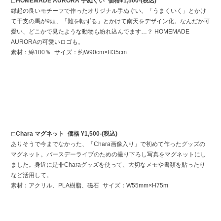
◻︎
HOMEMADE AURORA 手ぬぐい 価格¥1,500-(税込)
縁起の良いモチーフで作ったオリジナル手ぬぐい。「うまくいく」とかけ
て干支の馬が9頭、「難を転ずる」とかけて南天をデザイン化。なんだか可
愛い、どこかで見たような動物も紛れ込んでます…？ HOMEMADE
AURORAの可愛いロゴも。
素材：綿100％ サイズ：約W90cm×H35cm
◻︎
Chara マグネット 価格 ¥1,500-(税込)
ありそうで今までなかった、「Chara画像入り」で初めて作ったグッズの
マグネット。バースデーライブのための撮り下ろし写真をマグネットにし
ました。身近に是非Charaグッズを使って、大切なメモや書類を貼ったり
など活用して。
素材：アクリル、PLA樹脂、磁石 サイズ：W55mm×H75m