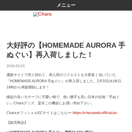
メニュー
大好評の【HOMEMADE AURORA 手
ぬぐい】再入荷しました！
2026.02.03
通販サイトで売り切れて、再入荷のリクエストを大変多く頂いていた
『HOMEMADE AURORA 手ぬぐい』が再入荷しました。2月3日(火)本日、
18時から再販開始します！
縁起の良いモチーフに可愛い柄で、使い勝手も良い日本の伝統『手ぬぐ
い』Charaグッズ、是非この機会にお買い求め下さい。
CharaオフィシャルECサイトはこちら>>
https://charaweb.official.ec
【販売商品】