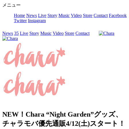
メニュー
Home
News
Live
Story
Music
Video
Store
Contact
Facebook
Twitter
Instagram
News
35
Live
Story
Music
Video
Store
Contact
NEW！Chara “Night Garden”グッズ、
チャラモバ優先通販4/12(土)スタート！