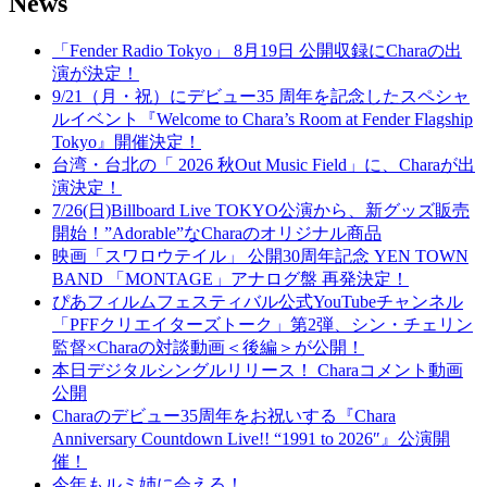
News
「Fender Radio Tokyo」 8月19日 公開収録にCharaの出
演が決定！
9/21（月・祝）にデビュー35 周年を記念したスペシャ
ルイベント『Welcome to Chara’s Room at Fender Flagship
Tokyo』開催決定！
台湾・台北の「 2026 秋Out Music Field」に、Charaが出
演決定！
7/26(日)Billboard Live TOKYO公演から、新グッズ販売
開始！”Adorable”なCharaのオリジナル商品
映画「スワロウテイル」 公開30周年記念 YEN TOWN
BAND 「MONTAGE」アナログ盤 再発決定！
ぴあフィルムフェスティバル公式YouTubeチャンネル
「PFFクリエイターズトーク」第2弾、シン・チェリン
監督×Charaの対談動画＜後編＞が公開！
本日デジタルシングルリリース！ Charaコメント動画
公開
Charaのデビュー35周年をお祝いする『Chara
Anniversary Countdown Live!! “1991 to 2026″』公演開
催！
今年もルミ姉に会える！