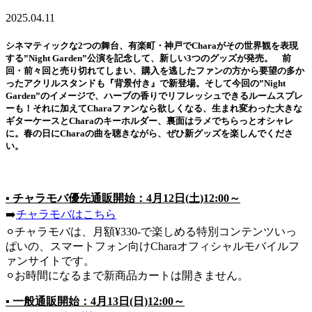
2025.04.11
シネマティックな2つの舞台、有楽町・神戸でCharaがその世界観を表現
する”Night Garden”公演を記念して、新しい3つのグッズが発売。 前
回・前々回と売り切れてしまい、購入を逃したファンの方から要望の多か
ったアクリルスタンドも『背景付き』で新登場。そして今回の”Night
Garden”のイメージで、ハーブの香りでリフレッシュできるルームスプレ
ーも！それに加えてCharaファンなら欲しくなる、生まれ変わった大きな
ギターケースとCharaのキーホルダー、裏面はラメでちらっとオシャレ
に。春の日にCharaの曲を聴きながら、ぜひ新グッズを楽しんでくださ
い。
▪ チャラモバ優先通販開始：4月12日(土)12:00～
➡️
チャラモバはこちら
⚪︎チャラモバは、月額¥330-で楽しめる特別コンテンツいっ
ぱいの、スマートフォン向けCharaオフィシャルモバイルフ
ァンサイトです。
⚪︎お時間になるまで新商品カートは開きません。
▪ 一般通販開始：4月13日(日)12:00～