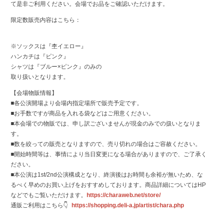
て是非ご利用ください。会場でお品をご確認いただけます。
限定数販売内容はこちら：
※ソックスは『杢イエロー』
ハンカチは『ピンク』
シャツは『ブルー×ピンク』のみの
取り扱いとなります。
【会場物販情報】
■各公演開場より会場内指定場所で販売予定です。
■お手数ですが商品を入れる袋などはご用意ください。
■本会場での物販では、申し訳ございませんが現金のみでの扱いとなりま
す。
■数を絞っての販売となりますので、売り切れの場合はご容赦ください。
■開始時間等は、事情により当日変更になる場合がありますので、ご了承く
ださい。
■本公演は1st/2nd公演構成となり、終演後はお時間も余裕が無いため、な
るべく早めのお買い上げをおすすめしております。商品詳細についてはHP
などでもご覧いただけます。
https://charaweb.net/store/
通販ご利用はこちら👇
https://shopping.deli-a.jp/artist/chara.php