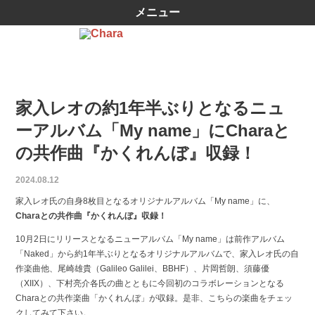
メニュー
家入レオの約1年半ぶりとなるニュ
ーアルバム「My name」にCharaと
の共作曲『かくれんぼ』収録！
2024.08.12
家入レオ氏の自身8枚目となるオリジナルアルバム「My name」に、
Charaとの共作曲『かくれんぼ』収録！
10月2日にリリースとなるニューアルバム「My name」は前作アルバム
「Naked」から約1年半ぶりとなるオリジナルアルバムで、家入レオ氏の自
作楽曲他、尾崎雄貴（Galileo Galilei、BBHF）、片岡哲朗、須藤優
（XIIX）、下村亮介各氏の曲とともに今回初のコラボレーションとなる
Charaとの共作楽曲「かくれんぼ」が収録。是非、こちらの楽曲をチェッ
クしてみて下さい。