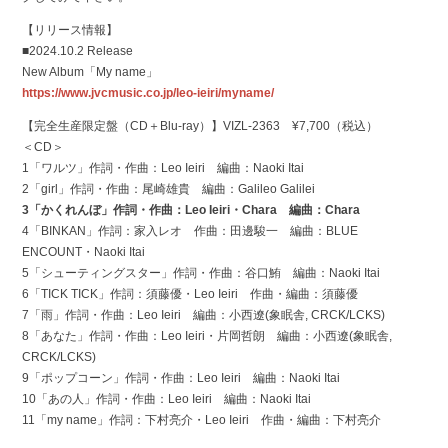
【リリース情報】
■2024.10.2 Release
New Album「My name」
https://www.jvcmusic.co.jp/leo-ieiri/myname/
【完全生産限定盤（CD＋Blu-ray）】VIZL-2363 ¥7,700（税込）
＜CD＞
1「ワルツ」作詞・作曲：Leo Ieiri 編曲：Naoki Itai
2「girl」作詞・作曲：尾崎雄貴 編曲：Galileo Galilei
3「かくれんぼ」作詞・作曲：Leo Ieiri・Chara 編曲：Chara
4「BINKAN」作詞：家入レオ 作曲：田邊駿一 編曲：BLUE
ENCOUNT・Naoki Itai
5「シューティングスター」作詞・作曲：谷口鮪 編曲：Naoki Itai
6「TICK TICK」作詞：須藤優・Leo Ieiri 作曲・編曲：須藤優
7「雨」作詞・作曲：Leo Ieiri 編曲：小西遼(象眠舎, CRCK/LCKS)
8「あなた」作詞・作曲：Leo Ieiri・片岡哲朗 編曲：小西遼(象眠舎,
CRCK/LCKS)
9「ポップコーン」作詞・作曲：Leo Ieiri 編曲：Naoki Itai
10「あの人」作詞・作曲：Leo Ieiri 編曲：Naoki Itai
11「my name」作詞：下村亮介・Leo Ieiri 作曲・編曲：下村亮介