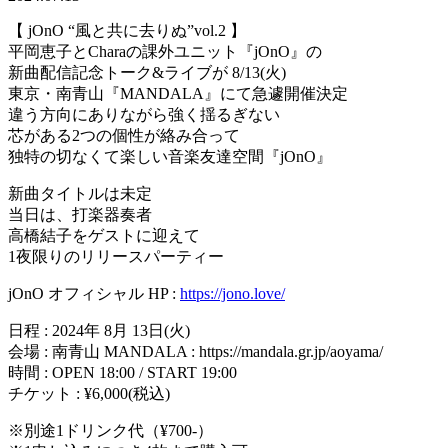
【 jOnO “風と共に去りぬ”vol.2 】
平岡恵子とCharaの課外ユニット『jOnO』の
新曲配信記念トーク&ライブが 8/13(火)
東京・南青山『MANDALA』にて急遽開催決定
違う方向にありながら強く揺るぎない
芯がある2つの個性が絡み合って
独特の切なくて楽しい音楽友達空間『jOnO』
新曲タイトルは未定
当日は、打楽器奏者
高橋結子をゲストに迎えて
1夜限りのリリースパーティー
jOnO オフィシャル HP :
https://jono.love/
日程 : 2024年 8月 13日(火)
会場 : 南青山 MANDALA : https://mandala.gr.jp/aoyama/
時間 : OPEN 18:00 / START 19:00
チケット : ¥6,000(税込)
※別途1ドリンク代（¥700-）