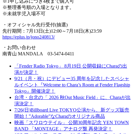
※1申し込みにつき4枚まで購入可
※整理番号順の入場となります。
※未就学児入場不可
・オフィシャル先行受付(抽選)
先行期間：7月13日(土)12:00～7月18日(木)23:59
https://eplus.jp/jono240813/
・お問い合わせ
南青山 MANDALA 03-5474-0411
「Fender Radio Tokyo」 8月19日 公開収録にCharaの出
演が決定！
9/21（月・祝）にデビュー35 周年を記念したスペシャ
ルイベント『Welcome to Chara’s Room at Fender Flagship
Tokyo』開催決定！
台湾・台北の「 2026 秋Out Music Field」に、Charaが出
演決定！
7/26(日)Billboard Live TOKYO公演から、新グッズ販売
開始！”Adorable”なCharaのオリジナル商品
映画「スワロウテイル」 公開30周年記念 YEN TOWN
BAND 「MONTAGE」アナログ盤 再発決定！