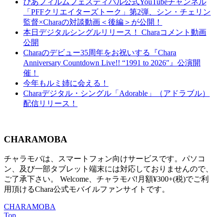
ぴあフィルムフェスティバル公式YouTubeチャンネル
「PFFクリエイターズトーク」第2弾、シン・チェリン
監督×Charaの対談動画＜後編＞が公開！
本日デジタルシングルリリース！ Charaコメント動画
公開
Charaのデビュー35周年をお祝いする『Chara
Anniversary Countdown Live!! “1991 to 2026″』公演開
催！
今年もルミ姉に会える！
Charaデジタル・シングル「Adorable」（アドラブル）
配信リリース！
CHARAMOBA
チャラモバは、スマートフォン向けサービスです。パソコ
ン、及び一部タブレット端末には対応しておりませんので、
ご了承下さい。 Welcome、チャラモバ!月額¥300+(税)でご利
用頂けるChara公式モバイルファンサイトです。
CHARAMOBA
Top