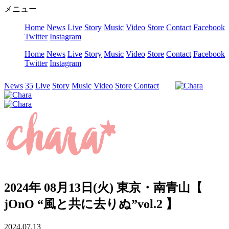
メニュー
Home
News
Live
Story
Music
Video
Store
Contact
Facebook
Twitter
Instagram
Home
News
Live
Story
Music
Video
Store
Contact
Facebook
Twitter
Instagram
News
35
Live
Story
Music
Video
Store
Contact
2024年 08月13日(火) 東京・南青山【
jOnO “風と共に去りぬ”vol.2 】
2024.07.13