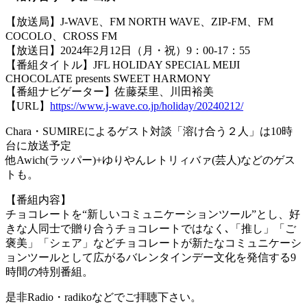
【放送局】J-WAVE、FM NORTH WAVE、ZIP-FM、FM
COCOLO、CROSS FM
【放送日】2024年2月12日（月・祝）9：00-17：55
【番組タイトル】JFL HOLIDAY SPECIAL MEIJI
CHOCOLATE presents SWEET HARMONY
【番組ナビゲーター】佐藤栞里、川田裕美
【URL】
https://www.j-wave.co.jp/holiday/20240212/
Chara・SUMIREによるゲスト対談「溶け合う２人」は10時
台に放送予定
他Awich(ラッパー)+ゆりやんレトリィバァ(芸人)などのゲス
トも。
【番組内容】
チョコレートを“新しいコミュニケーションツール”とし、好
きな人同士で贈り合うチョコレートではなく､「推し」「ご
褒美」「シェア」などチョコレートが新たなコミュニケーシ
ョンツールとして広がるバレンタインデー文化を発信する9
時間の特別番組。
是非Radio・radikoなどでご拝聴下さい。