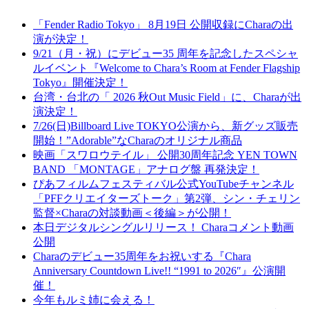
「Fender Radio Tokyo」 8月19日 公開収録にCharaの出
演が決定！
9/21（月・祝）にデビュー35 周年を記念したスペシャ
ルイベント『Welcome to Chara’s Room at Fender Flagship
Tokyo』開催決定！
台湾・台北の「 2026 秋Out Music Field」に、Charaが出
演決定！
7/26(日)Billboard Live TOKYO公演から、新グッズ販売
開始！”Adorable”なCharaのオリジナル商品
映画「スワロウテイル」 公開30周年記念 YEN TOWN
BAND 「MONTAGE」アナログ盤 再発決定！
ぴあフィルムフェスティバル公式YouTubeチャンネル
「PFFクリエイターズトーク」第2弾、シン・チェリン
監督×Charaの対談動画＜後編＞が公開！
本日デジタルシングルリリース！ Charaコメント動画
公開
Charaのデビュー35周年をお祝いする『Chara
Anniversary Countdown Live!! “1991 to 2026″』公演開
催！
今年もルミ姉に会える！