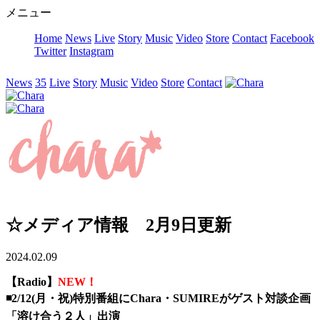
メニュー
Home
News
Live
Story
Music
Video
Store
Contact
Facebook
Twitter
Instagram
News
35
Live
Story
Music
Video
Store
Contact
☆メディア情報 2月9日更新
2024.02.09
【Radio】
NEW！
◾️2/12(月・祝)特別番組にChara・SUMIREがゲスト対談企画
「溶け合う２人」出演