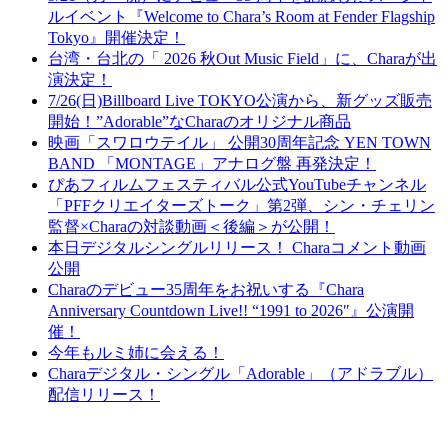
ルイベント『Welcome to Chara’s Room at Fender Flagship
Tokyo』開催決定！
台湾・台北の「 2026 秋Out Music Field」に、Charaが出
演決定！
7/26(日)Billboard Live TOKYO公演から、新グッズ販売
開始！”Adorable”なCharaのオリジナル商品
映画「スワロウテイル」 公開30周年記念 YEN TOWN
BAND 「MONTAGE」アナログ盤 再発決定！
ぴあフィルムフェスティバル公式YouTubeチャンネル
「PFFクリエイターズトーク」第2弾、シン・チェリン
監督×Charaの対談動画＜後編＞が公開！
本日デジタルシングルリリース！ Charaコメント動画
公開
Charaのデビュー35周年をお祝いする『Chara
Anniversary Countdown Live!! “1991 to 2026″』公演開
催！
今年もルミ姉に会える！
Charaデジタル・シングル「Adorable」（アドラブル）
配信リリース！