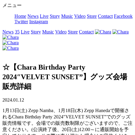
メニュー
Home
News
Live
Story
Music
Video
Store
Contact
Facebook
Twitter
Instagram
News
35
Live
Story
Music
Video
Store
Contact
☆【Chara Birthday Party
2024″VELVET SUNSET”】グッズ会場
販売詳細
2024.01.12
1月13日(土) Zepp Namba、1月18日(木) Zepp Hanedaで開催さ
れるChara Birthday Party 2024″VELVET SUNSET”でのグッズ
販売情報です。会場での販売数制限がございますので、ご注
意ください。(公演終了後、20日(土)12:00～に通販開始を予