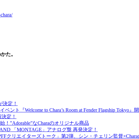
-chara/
じめかた。
出演が決定！
ome to Chara’s Room at Fender Flagship Toky
が出演決定！
売開始！”Adorable”なCharaのオリジナル商品
BAND 「MONTAGE」アナログ盤 再発決定！
PFFクリエイターズトーク」第2弾、シン・チェリン監督×Cha