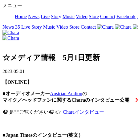
メニュー
Home
News
Live
Story
Music
Video
Store
Contact
Facebook
News
35
Live
Story
Music
Video
Store
Contact
☆メディア情報 5月1日更新
2023.05.01
【ONLINE】
■
オーディオメーカー
Austrian Audion
の
マイク／ヘッドフォンに関するCharaのインタビュー公開
🎧 是非ご覧ください🎧 👉
Charaインタビュー
■
Japan Timesのインタビュー(英文）