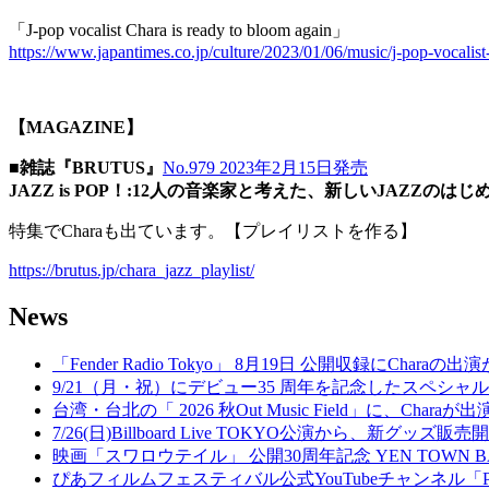
「J-pop vocalist Chara is ready to bloom again」
https://www.japantimes.co.jp/culture/2023/01/06/music/j-pop-vocalist
【MAGAZINE】
■雑誌『BRUTUS』
No.979 2023年2月15日発売
JAZZ is POP！:12人の音楽家と考えた、新しいJAZZのは
特集でCharaも出ています。【プレイリストを作る】
https://brutus.jp/chara_jazz_playlist/
News
「Fender Radio Tokyo」 8月19日 公開収録にCharaの
9/21（月・祝）にデビュー35 周年を記念したスペシャルイベント『Welc
台湾・台北の「 2026 秋Out Music Field」に、Chara
7/26(日)Billboard Live TOKYO公演から、新グッズ販
映画「スワロウテイル」 公開30周年記念 YEN TOWN 
ぴあフィルムフェスティバル公式YouTubeチャンネル「