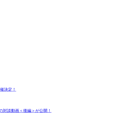
o』開催決定！
raの対談動画＜後編＞が公開！