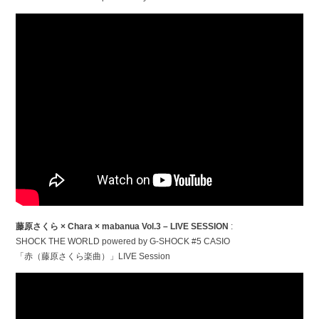
藤原さくら × Chara × mabanua Vol.3 – LIVE SESSION
:
SHOCK THE WORLD powered by G-SHOCK #5 CASIO
「赤（藤原さくら楽曲）」LIVE Session