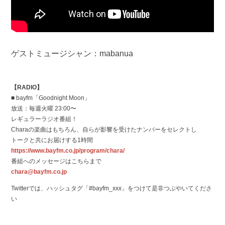
ゲストミュージシャン：mabanua
【RADIO】
■ bayfm「Goodnight Moon」
放送：毎週火曜 23:00〜
レギュラーラジオ番組！
Charaの楽曲はもちろん、自らが影響を受けたナンバーをセレクトし
トークと共にお届けする1時間
https://www.bayfm.co.jp/program/chara/
番組へのメッセージはこちらまで
chara@bayfm.co.jp
Twitterでは、ハッシュタグ「#bayfm_xxx」をつけて是非つぶやいてくださ
い