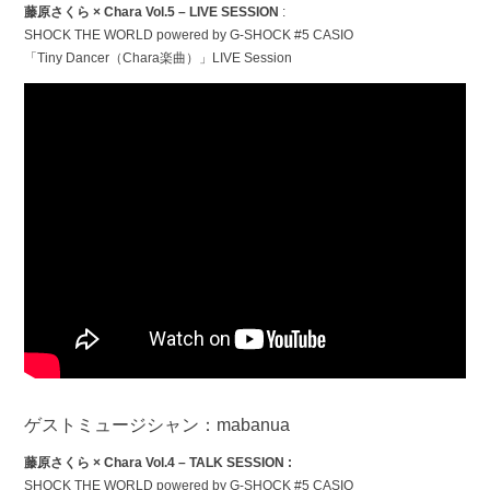
藤原さくら × Chara Vol.5 – LIVE SESSION
:
SHOCK THE WORLD powered by G-SHOCK #5 CASIO
「Tiny Dancer（Chara楽曲）」LIVE Session
ゲストミュージシャン：mabanua
藤原さくら × Chara Vol.4 – TALK SESSION :
SHOCK THE WORLD powered by G-SHOCK #5 CASIO