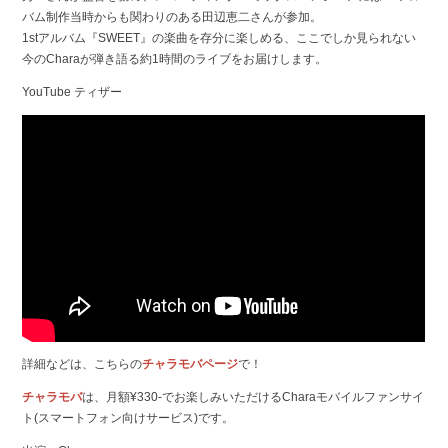
バム制作当時からも関わりのある田辺恵二さんが参加。
1stアルバム『SWEET』の楽曲を存分に楽しめる、ここでしか見られない
今のCharaが弾き語る約1時間のライブをお届けします。
YouTube ティザー
詳細などは、こちらの
チャラモバページ
で！
チャラモバ
は、月額¥330-でお楽しみいただけるCharaモバイルファンサイ
ト(スマートフォン向けサービス)です。