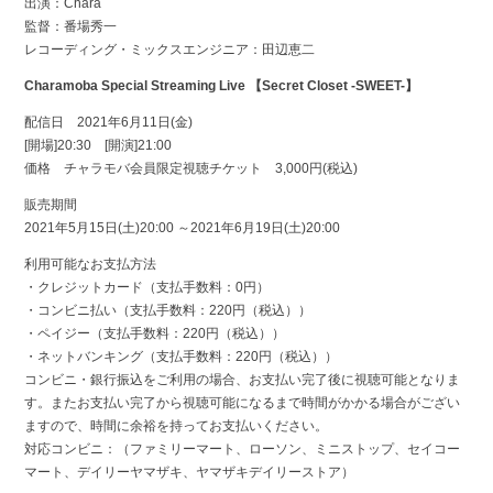
出演：Chara
監督：番場秀一
レコーディング・ミックスエンジニア：田辺恵二
Charamoba Special Streaming Live 【Secret Closet -SWEET-】
配信日 2021年6月11日(金)
[開場]20:30 [開演]21:00
価格 チャラモバ会員限定視聴チケット 3,000円(税込)
販売期間
2021年5月15日(土)20:00 ～2021年6月19日(土)20:00
利用可能なお支払方法
・クレジットカード（支払手数料：0円）
・コンビニ払い（支払手数料：220円（税込））
・ペイジー（支払手数料：220円（税込））
・ネットバンキング（支払手数料：220円（税込））
コンビニ・銀行振込をご利用の場合、お支払い完了後に視聴可能となりま
す。またお支払い完了から視聴可能になるまで時間がかかる場合がござい
ますので、時間に余裕を持ってお支払いください。
対応コンビニ：（ファミリーマート、ローソン、ミニストップ、セイコー
マート、デイリーヤマザキ、ヤマザキデイリーストア）