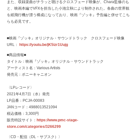
また、収録楽曲がチラッと聴けるクロスフェード映像が、Chara監修のも
と、映画本編でVFXを担当した小池立秋により制作された。各曲の世界観
を紙飛行機が漂う構成になっており、映画『ゾッキ』予告編と併せてこち
らも必見です。
■映画『ゾッキ』オリジナル・サウンドトラック クロスフェード映像
URL：
https://youtu.be/jK5izr1Uujg
■商品情報■
タイトル：映画『ゾッキ』オリジナル・サウンドトラック
アーティスト名：Various Artists
発売元：ポニーキャニオン
〈LPレコード〉
2021年4月7日（水）発売
LP品番：PCJA-00083
JANコード：4988013521094
税込価格：3,300円
販売特設サイト：
https://www.pmc-stage-
store.com/categories/3266299
〈CD・配信（DL・サブスク）〉