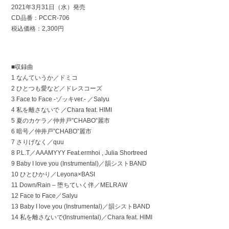
2021年3月31日（水）発売
CD品番：PCCR-706
税込価格：2,300円
■収録曲
1 なんていうか／ドミコ
2 ひとつも愛など／ドレスコーズ
3 Face to Face -ゾッキver.- ／Salyu
4 私を離さないで ／Chara feat. HIMI
5 夏のカケラ／仲井戸”CHABO”麗市
6 暗号／仲井戸”CHABO”麗市
7 さりげなく／quu
8 P.L.T／AAAMYYY Feat.ermhoi , Julia Shortreed
9 Baby I love you (Instrumental)／韻シストBAND
10 ひとひかり／Leyona×BASI
11 Down/Rain – 堕ちていく伴／MELRAW
12 Face to Face／Salyu
13 Baby I love you (Instrumental)／韻シストBAND
14 私を離さないで(Instrumental)／Chara feat. HIMI