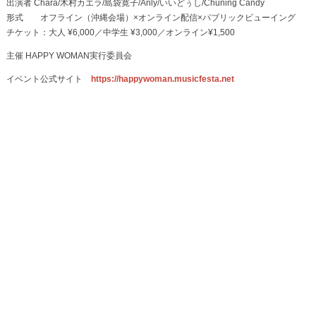
出演者 Chara/木村カエラ/島袋寛子/Anly/いいどぅし/Chuning Candy
形式 オフライン（沖縄会場）×オンライン配信×パブリックビューイング
チケット：大人 ¥6,000／中学生 ¥3,000／オンライン¥1,500
主催 HAPPY WOMAN実行委員会
イベント公式サイト
https://happywoman.musicfesta.net