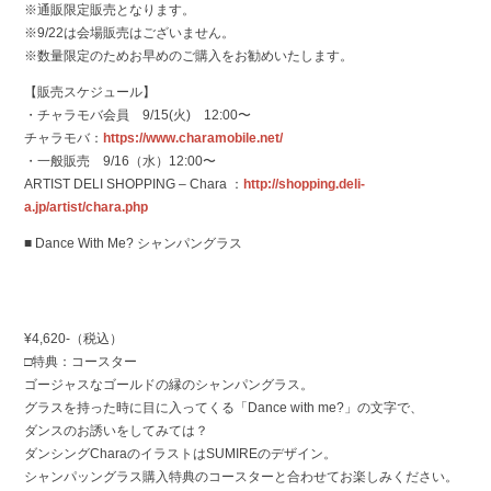
※通販限定販売となります。
※9/22は会場販売はございません。
※数量限定のためお早めのご購入をお勧めいたします。
【販売スケジュール】
・チャラモバ会員 9/15(火) 12:00〜
チャラモバ：
https://www.charamobile.net/
・一般販売 9/16（水）12:00〜
ARTIST DELI SHOPPING – Chara ：
http://shopping.deli-
a.jp/artist/chara.php
■ Dance With Me? シャンパングラス
¥4,620-（税込）
□特典：コースター
ゴージャスなゴールドの縁のシャンパングラス。
グラスを持った時に目に入ってくる「Dance with me?」の文字で、
ダンスのお誘いをしてみては？
ダンシングCharaのイラストはSUMIREのデザイン。
シャンパッングラス購入特典のコースターと合わせてお楽しみください。