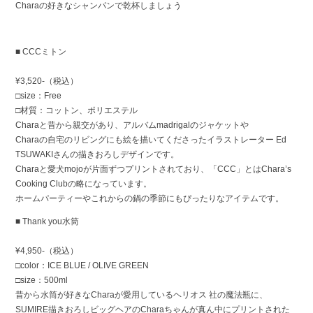
Charaの好きなシャンパンで乾杯しましょう
■ CCCミトン
¥3,520-（税込）
□size：Free
□材質：コットン、ポリエステル
Charaと昔から親交があり、アルバムmadrigalのジャケットや
Charaの自宅のリビングにも絵を描いてくださったイラストレーター Ed
TSUWAKIさんの描きおろしデザインです。
Charaと愛犬mojoが片面ずつプリントされており、「CCC」とはChara’s
Cooking Clubの略になっています。
ホームパーティーやこれからの鍋の季節にもぴったりなアイテムです。
■ Thank you水筒
¥4,950-（税込）
□color：ICE BLUE / OLIVE GREEN
□size：500ml
昔から水筒が好きなCharaが愛用しているヘリオス 社の魔法瓶に、
SUMIRE描きおろしビッグヘアのCharaちゃんが真ん中にプリントされた