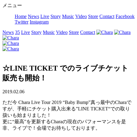
メニュー
Home
News
Live
Story
Music
Video
Store
Contact
Facebook
Twitter
Instagram
News
35
Live
Story
Music
Video
Store
Contact
☆LINE TICKET でのライブチケット
販売も開始！
2019.02.06
ただ今 Chara Live Tour 2019 “Baby Bump”真っ最中のCharaで
すが、手軽にチケット購入出来る”LINE TICKET“での取り
扱いも始まりました！
更に“最高”を更新するCharaの現在のパフォーマンスを是
非、ライブで！会場でお待ちしております。