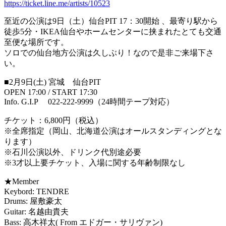
https://ticket.line.me/artists/10523
至近の公演は9日（土）仙台PIT 17：30開始 、最寄り駅から
徒歩5分・IKEA仙台やホームセンターに挟まれたとても交通
至便な場所です。
ソロでの仙台地方公演は久しぶり！なので是非ご来場下さ
い。
■2月9日(土) 宮城 仙台PIT
OPEN 17:00 / START 17:30
Info. G.I.P 022-222-9999（24時間テープ対応）
チケット：6,800円（税込）
※全席指定（岡山、北海道公演はオールスタンディングとな
ります）
※石川公演以外、ドリンク代別途必要
※3才以上要チケット、入場に関する年齢制限なし
★Member
Keybord: TENDRE
Drums: 屋敷豪太
Guitar: 名越由貴夫
Bass: 高木祥太( From エドガー・サリヴァン)