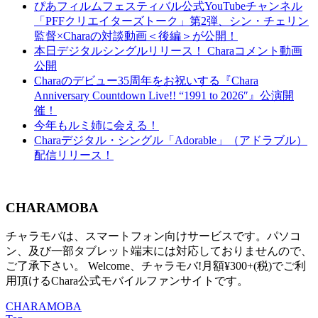
ぴあフィルムフェスティバル公式YouTubeチャンネル
「PFFクリエイターズトーク」第2弾、シン・チェリン
監督×Charaの対談動画＜後編＞が公開！
本日デジタルシングルリリース！ Charaコメント動画
公開
Charaのデビュー35周年をお祝いする『Chara
Anniversary Countdown Live!! “1991 to 2026″』公演開
催！
今年もルミ姉に会える！
Charaデジタル・シングル「Adorable」（アドラブル）
配信リリース！
CHARAMOBA
チャラモバは、スマートフォン向けサービスです。パソコ
ン、及び一部タブレット端末には対応しておりませんので、
ご了承下さい。 Welcome、チャラモバ!月額¥300+(税)でご利
用頂けるChara公式モバイルファンサイトです。
CHARAMOBA