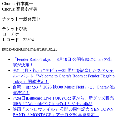
Chorus: 竹本健一
Chorus: 高橋あず美
チケット一般発売中
チケットぴあ
ローチケ
Ｌコード：22304
https://ticket.line.me/artists/10523
「Fender Radio Tokyo」 8月19日 公開収録にCharaの出
演が決定！
9/21（月・祝）にデビュー35 周年を記念したスペシャ
ルイベント『Welcome to Chara’s Room at Fender Flagship
Tokyo』開催決定！
台湾・台北の「 2026 秋Out Music Field」に、Charaが出
演決定！
7/26(日)Billboard Live TOKYO公演から、新グッズ販売
開始！”Adorable”なCharaのオリジナル商品
映画「スワロウテイル」 公開30周年記念 YEN TOWN
BAND 「MONTAGE」アナログ盤 再発決定！