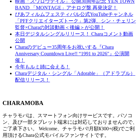
映画「スワロウテイル」 公開30周年記念 YEN TOWN
BAND 「MONTAGE」アナログ盤 再発決定！
ぴあフィルムフェスティバル公式YouTubeチャンネル
「PFFクリエイターズトーク」第2弾、シン・チェリン
監督×Charaの対談動画＜後編＞が公開！
本日デジタルシングルリリース！ Charaコメント動画
公開
Charaのデビュー35周年をお祝いする『Chara
Anniversary Countdown Live!! “1991 to 2026″』公演開
催！
今年もルミ姉に会える！
Charaデジタル・シングル「Adorable」（アドラブル）
配信リリース！
CHARAMOBA
チャラモバは、スマートフォン向けサービスです。パソコ
ン、及び一部タブレット端末には対応しておりませんので、
ご了承下さい。 Welcome、チャラモバ!月額¥300+(税)でご利
用頂けるChara公式モバイルファンサイトです。