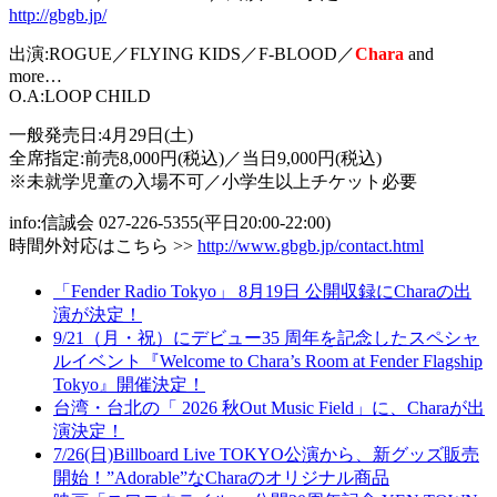
http://gbgb.jp/
出演:ROGUE／FLYING KIDS／F-BLOOD／
Chara
and
more…
O.A:LOOP CHILD
一般発売日:4月29日(土)
全席指定:前売8,000円(税込)／当日9,000円(税込)
※未就学児童の入場不可／小学生以上チケット必要
info:信誠会 027-226-5355(平日20:00-22:00)
時間外対応はこちら >>
http://www.gbgb.jp/contact.html
「Fender Radio Tokyo」 8月19日 公開収録にCharaの出
演が決定！
9/21（月・祝）にデビュー35 周年を記念したスペシャ
ルイベント『Welcome to Chara’s Room at Fender Flagship
Tokyo』開催決定！
台湾・台北の「 2026 秋Out Music Field」に、Charaが出
演決定！
7/26(日)Billboard Live TOKYO公演から、新グッズ販売
開始！”Adorable”なCharaのオリジナル商品