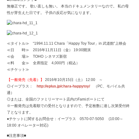
無修正です。 歌い直しも無い。 本当のドキュメンタリーなので。 私の母
性が芽生えた日です。 子供の反応が気になります。
≪タイトル≫ “1994.11.11 Chara「Happy Toy Tour」in 武道館”上映会
≪日 時≫ 2016年11月11日（金） 19:00開演
≪会 場≫ TOHO シネマズ新宿
≪料 金≫ 全席指定 4,000円（税込）
≪チケット≫
【一般発売（先着）】
2016年10月15日（土） 12:00 ～
◎イープラス：
http://eplus.jp/chara-happytoy/
（PC、モバイル共
通）
◎または、全国のファミリーマート店内のFamiポートにて
※一般発売は先着順での受付となりますので、予定枚数に達し次第受付終
了となります。
●チケットに関するお問合せ：イープラス 0570-07-5050 (10:00～
18:00 オペレーター対応)
■注意事項■