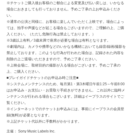
※チケットご購入後お客様のご都合による変更及び払い戻しは、いかなる
場合におきましても行っておりません。予めご了承の上お申込みくださ
い。
※通常の公演と同様に、お客様に楽しんでいただく上映です。場合によっ
ては、拍手や声援などが起こる場合もございますので、ご理解の上、ご購
入ください。（ただし危険行為は禁止しております。）
※3歳以上有料／3歳未満で座席が必要な場合は有料となります。
※劇場内は、カメラや携帯などのいかなる機材においても録音/録画/撮影を
禁止しております。このような行為が行われた場合は、記録された内容を
削除の上ご退場いただきますので、予めご了承ください。
※上映会場に、取材目的の撮影が入る場合がございます。予めご了承の
上、ご購入ください。
■プレイガイドチケットのお申込み時ご注意■
※システムメンテナンスのため、毎月第1・第3木曜日午前1:25～午前8:00
はお申込み・お支払い・お受取り手続きができません。 これ以外に臨時メ
ンテナンスが行われる場合もございます。詳細はイープラスのサイトでご
覧ください。
※インターネットでのチケットお申込みには、事前にイープラスの会員登
録(無料)が必要となります。
※上記チケット代以外に手数料がかかります。
主催： Sony Music Labels Inc.