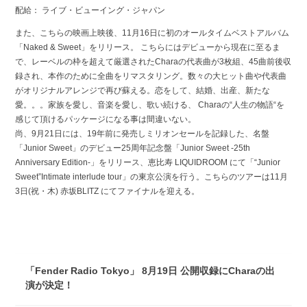
配給： ライブ・ビューイング・ジャパン
また、こちらの映画上映後、11月16日に初のオールタイムベストアルバム
「Naked & Sweet」をリリース。 こちらにはデビューから現在に至るま
で、レーベルの枠を超えて厳選されたCharaの代表曲が3枚組、45曲前後収
録され、本作のために全曲をリマスタリング。数々の大ヒット曲や代表曲
がオリジナルアレンジで再び蘇える。恋をして、結婚、出産、新たな
愛。。。家族を愛し、音楽を愛し、歌い続ける、 Charaの“人生の物語“を
感じて頂けるパッケージになる事は間違いない。
尚、9月21日には、19年前に発売しミリオンセールを記録した、名盤
「Junior Sweet」のデビュー25周年記念盤「Junior Sweet -25th
Anniversary Edition-」をリリース、恵比寿 LIQUIDROOM にて「“Junior
Sweet”Intimate interlude tour」の東京公演を行う。こちらのツアーは11月
3日(祝・木) 赤坂BLITZ にてファイナルを迎える。
「Fender Radio Tokyo」 8月19日 公開収録にCharaの出
演が決定！