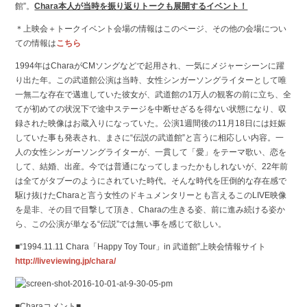
館”。
Chara本人が当時を振り返りトークも展開するイベント！
＊上映会＋トークイベント会場の情報はこのページ、その他の会場につい
ての情報は
こちら
1994年はCharaがCMソングなどで起用され、一気にメジャーシーンに躍
り出た年。この武道館公演は当時、女性シンガーソングライターとして唯
一無二な存在で邁進していた彼女が、武道館の1万人の観客の前に立ち、全
てが初めての状況下で途中ステージを中断せざるを得ない状態になり、収
録された映像はお蔵入りになっていた。公演1週間後の11月18日には妊娠
していた事も発表され、まさに“伝説の武道館”と言うに相応しい内容。一
人の女性シンガーソングライターが、一貫して「愛」をテーマ歌い、恋を
して、結婚、出産。今では普通になってしまったかもしれないが、22年前
は全てがタブーのようにされていた時代。そんな時代を圧倒的な存在感で
駆け抜けたCharaと言う女性のドキュメンタリーとも言えるこのLIVE映像
を是非、その目で目撃して頂き、Charaの生きる姿、前に進み続ける姿か
ら、この公演が単なる“伝説”では無い事を感じて欲しい。
■“1994.11.11 Chara「Happy Toy Tour」in 武道館”上映会情報サイト
http://liveviewing.jp/chara/
■Charaコメント■