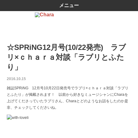
メニュー
☆SPRiNG12月号(10/22発売) ラブ
リ×ｃｈａｒａ対談「ラブリとふた
り」
2016.10.15
雑誌SPRiNG 12月号10月22日発売号でラブリ
×ｃｈａｒａ対談「ラブリ
とふたり」が掲載されます！
以前から好きなミュージシャンにCharaを
上げてくだ
さっていたラブリさん、Charaとどのようなお話をし
たのか是
非、チェックしてくださいね。