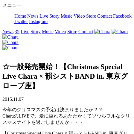
メニュー
Home
News
Live
Story
Music
Video
Store
Contact
Facebook
Twitter
Instagram
News
35
Live
Story
Music
Video
Store
Contact
☆一般発売開始！【Christmas Special
Live Chara × 韻シストBAND in. 東京グ
ローブ座】
2015.11.07
今年のクリスマスの予定は決まりましたか？？
CharaのLIVEで、愛に溢れるあたたかくてソウルフルなクリ
スマスナイトを過ごしませんか・・・
【Christmas Special Live Chara × 韻シストBAND in. 東京グロ