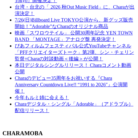
Tokyo』開催決定！
台湾・台北の「 2026 秋Out Music Field」に、Charaが出
演決定！
7/26(日)Billboard Live TOKYO公演から、新グッズ販売
開始！”Adorable”なCharaのオリジナル商品
映画「スワロウテイル」 公開30周年記念 YEN TOWN
BAND 「MONTAGE」アナログ盤 再発決定！
ぴあフィルムフェスティバル公式YouTubeチャンネル
「PFFクリエイターズトーク」第2弾、シン・チェリン
監督×Charaの対談動画＜後編＞が公開！
本日デジタルシングルリリース！ Charaコメント動画
公開
Charaのデビュー35周年をお祝いする『Chara
Anniversary Countdown Live!! “1991 to 2026″』公演開
催！
今年もルミ姉に会える！
Charaデジタル・シングル「Adorable」（アドラブル）
配信リリース！
CHARAMOBA