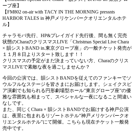
ーブ座】
【FM802 on-air with TACY IN THE MORNING pressnts
HARBOR TALES in 神戸メリケンパークオリエンタルホテ
ル】
チャラモバ先行、HP&プレイガイド先行後、間も無く完売
状態のCharaのクリスマスLIVE「Christmas Special Live Chara
× 韻シストBAND in.東京グローブ座」の一般チケット発売が
１１月８日よりスタート致します！！
クリスマスの予定がまだ決まっていない方、Charaのクリス
マスLIVEで素敵な夜を過ごしませんか？
今回の公演では、韻シストBANDを従えてのファンキーでソ
ウルフルなステージを皆さまにお届けします。シェイクスピ
ア演劇でも知られる円形劇場型ホール”東京グローブ座”の優
雅な雰囲気も相まって、スペシャルな一夜になること間違い
なしです。
また、同じくChara × 韻シストBANDでお届けする神戸公演
は、夜景に包まれるリゾートホテル”神戸メリケンパークオ
リエンタルホテル”にて開催。こちらも現在チケット一般発
売中です。