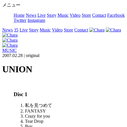
メニュー
Home
News
Live
Story
Music
Video
Store
Contact
Facebook
Twitter
Instagram
News
35
Live
Story
Music
Video
Store
Contact
MUSIC
2007.02.28 |
original
UNION
Disc 1
私を見つめて
FANTASY
Crazy for you
Tear Drop
Boy