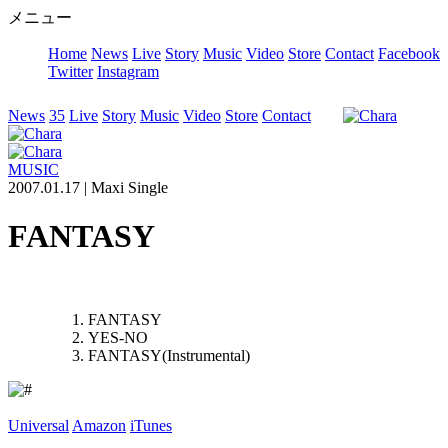
メニュー
Home
News
Live
Story
Music
Video
Store
Contact
Facebook
Twitter
Instagram
News
35
Live
Story
Music
Video
Store
Contact
MUSIC
2007.01.17 |
Maxi Single
FANTASY
FANTASY
YES-NO
FANTASY(Instrumental)
Universal
Amazon
iTunes