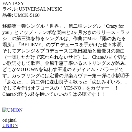
FANTASY
ラベル: UNIVERSAL MUSIC
品番: UMCK-5160
移籍第一弾シングル「世界」、第二弾シングル「Crazy for
you」とアップ・テンポな楽曲と2ヶ月おきのリリース・ラッ
シュの第三弾を飾るシングルは、作曲にMisia「陽のあたる
場所」「BELIEVE」のプロデュースを手がけた佐々木潤、
そしてアレンジ＆プロデュースに亀田誠治と最優良の楽曲
（一聴しただけで忘れられないサビ）に、Charaの甘く切な
い歌詞そして歌声、金原千恵子率いるストリングスが絡み、
どこかMOTOWNを匂わす王道のミディアム・バラードで
す。カップリングには定番の邦楽カヴァー第一弾に小坂明子
「あなた」、第二弾に森山良子も歌った「恋はみずいろ」、
そして今作はオフコースの「YES-NO」をカヴァー！！
Charaの歌う♪君を抱いていいの？は必聴です！！
original
UNION