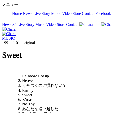
メニュー
Home
News
Live
Story
Music
Video
Store
Contact
Facebook
News
35
Live
Story
Music
Video
Store
Contact
MUSIC
1991.11.01 |
original
Sweet
Rainbow Gossip
Heaven
うそつくのに慣れないで
Family
Sweet
X'mas
No Toy
あなたを追い越した