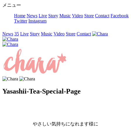
メニュー
Home
News
Live
Story
Music
Video
Store
Contact
Facebook
Twitter
Instagram
News
35
Live
Story
Music
Video
Store
Contact
Yasashii-Tea-Special-Page
やさしい気持ちになれます様に