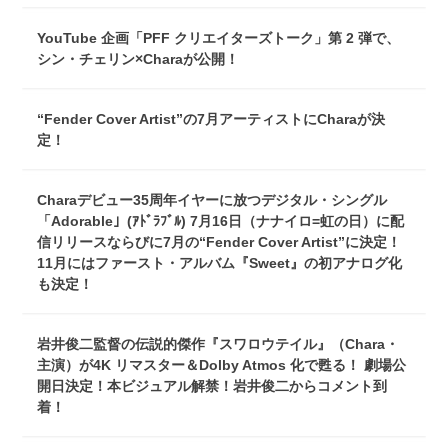
YouTube 企画「PFF クリエイターズトーク」第 2 弾で、
シン・チェリン×Charaが公開！
“Fender Cover Artist”の7月アーティストにCharaが決
定！
Charaデビュー35周年イヤーに放つデジタル・シングル
「Adorable」(ｱﾄﾞﾗﾌﾞﾙ) 7月16日（ナナイロ=虹の日）に配
信リリースならびに7月の“Fender Cover Artist”に決定！
11月にはファースト・アルバム『Sweet』の初アナログ化
も決定！
岩井俊二監督の伝説的傑作『スワロウテイル』（Chara・
主演）が4K リマスター＆Dolby Atmos 化で甦る！ 劇場公
開日決定！本ビジュアル解禁！岩井俊二からコメント到
着！