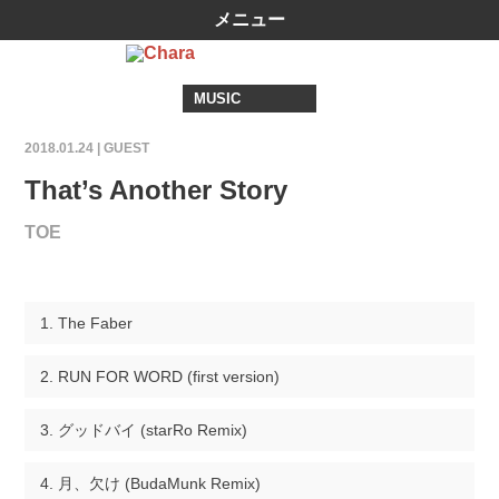
メニュー
MUSIC
2018.01.24 |
GUEST
That’s Another Story
TOE
The Faber
RUN FOR WORD (first version)
グッドバイ (starRo Remix)
月、欠け (BudaMunk Remix)