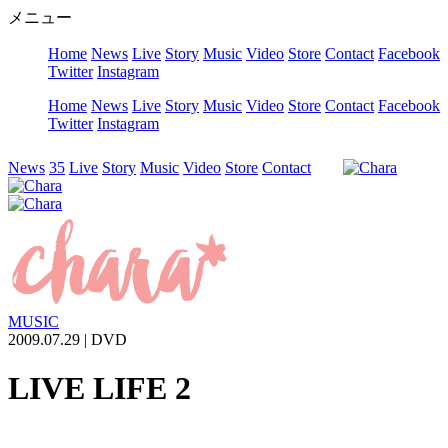
メニュー
Home
News
Live
Story
Music
Video
Store
Contact
Facebook
Twitter
Instagram
Home
News
Live
Story
Music
Video
Store
Contact
Facebook
Twitter
Instagram
News
35
Live
Story
Music
Video
Store
Contact
MUSIC
2009.07.29 |
DVD
LIVE LIFE 2