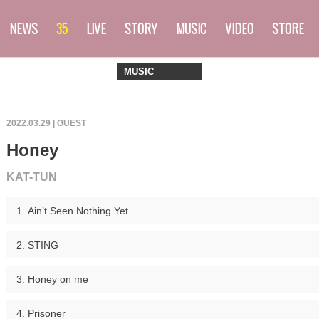
NEWS
35
LIVE
STORY
MUSIC
VIDEO
STORE
MUSIC
2022.03.29 |
GUEST
Honey
KAT-TUN
Ain’t Seen Nothing Yet
STING
Honey on me
Prisoner