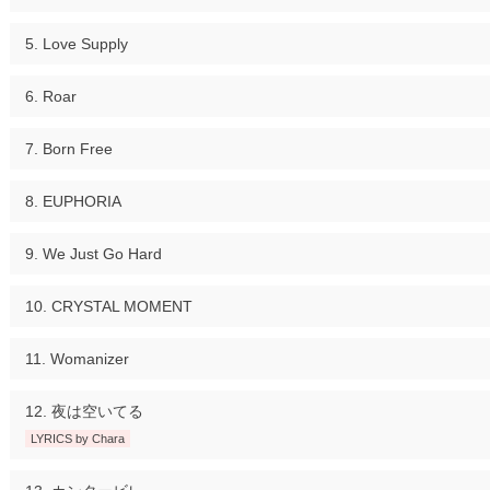
Love Supply
Roar
Born Free
EUPHORIA
We Just Go Hard
CRYSTAL MOMENT
Womanizer
夜は空いてる
LYRICS by Chara