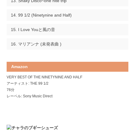
Shaky Disco~one nite trip
99 1/2 (Ninetynine and Half)
I Love Youと風の音
マリアンナ (未発表曲 )
Amazon
VERY BEST OF THE NINETYNINE AND HALF
アーティスト: THE 99 1/2
76分
レーベル: Sony Music Direct