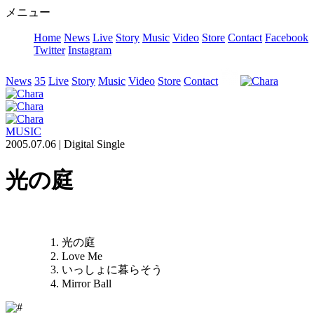
メニュー
Home
News
Live
Story
Music
Video
Store
Contact
Facebook
Twitter
Instagram
News
35
Live
Story
Music
Video
Store
Contact
MUSIC
2005.07.06 |
Digital Single
光の庭
光の庭
Love Me
いっしょに暮らそう
Mirror Ball