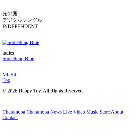
光の庭
デジタルシングル
INDEPENDENT
indies
Something Blue
MUSIC
Top
© 2026 Happy Toy. All Rights Reserved.
Charamoba
Charamoba
News
Live
Video
Music
Store
About
Contact