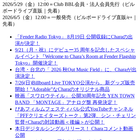
2026/5/29（金）12:00＝Club BBL会員・法人会員先行（ビル
ボードライブ直販｜先着）
2026/6/5（金）12:00＝一般発売（ビルボードライブ直販/e+｜
先着）
「Fender Radio Tokyo」 8月19日 公開収録にCharaの出
演が決定！
9/21（月・祝）にデビュー35 周年を記念したスペシャ
ルイベント『Welcome to Chara’s Room at Fender Flagship
Tokyo』開催決定！
台湾・台北の「 2026 秋Out Music Field」に、Charaが出
演決定！
7/26(日)Billboard Live TOKYO公演から、新グッズ販売
開始！”Adorable”なCharaのオリジナル商品
映画「スワロウテイル」 公開30周年記念 YEN TOWN
BAND 「MONTAGE」アナログ盤 再発決定！
ぴあフィルムフェスティバル公式YouTubeチャンネル
「PFFクリエイターズトーク」第2弾、シン・チェリン
監督×Charaの対談動画＜後編＞が公開！
本日デジタルシングルリリース！ Charaコメント動画
公開