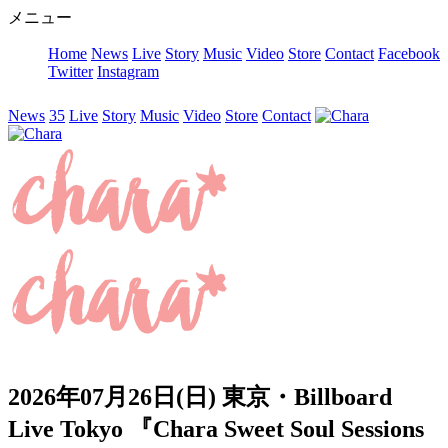
メニュー
Home
News
Live
Story
Music
Video
Store
Contact
Facebook
Twitter
Instagram
News
35
Live
Story
Music
Video
Store
Contact
2026年07月26日(日) 東京・Billboard
Live Tokyo 『Chara Sweet Soul Sessions