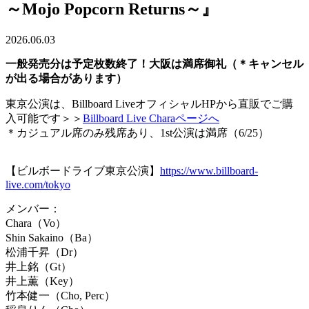
～Mojo Popcorn Returns～』
2026.06.03
一般発売分は予定枚数終了！大阪は満席御礼（＊キャンセル
が出る場合があります）
東京公演は、Billboard LiveオフィシャルHPから直販でご購
入可能です
＞＞
Billboard Live Charaページへ
＊カジュアル席のみ残席あり、1st公演は満席（6/25）
【ビルボードライブ東京公演】
https://www.billboard-
live.com/tokyo
メンバー：
Chara（Vo）
Shin Sakaino（Ba）
松浦千昇（Dr）
井上銘（Gt）
井上薫（Key）
竹本健一（Cho, Perc）