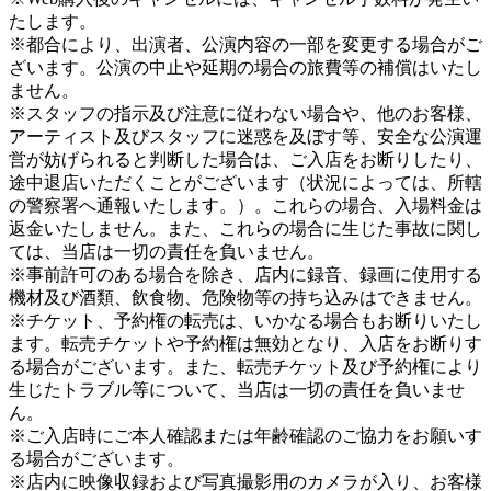
たします。
※都合により、出演者、公演内容の一部を変更する場合がご
ざいます。公演の中止や延期の場合の旅費等の補償はいたし
ません。
※スタッフの指示及び注意に従わない場合や、他のお客様、
アーティスト及びスタッフに迷惑を及ぼす等、安全な公演運
営が妨げられると判断した場合は、ご入店をお断りしたり、
途中退店いただくことがございます（状況によっては、所轄
の警察署へ通報いたします。）。これらの場合、入場料金は
返金いたしません。また、これらの場合に生じた事故に関し
ては、当店は一切の責任を負いません。
※事前許可のある場合を除き、店内に録音、録画に使用する
機材及び酒類、飲食物、危険物等の持ち込みはできません。
※チケット、予約権の転売は、いかなる場合もお断りいたし
ます。転売チケットや予約権は無効となり、入店をお断りす
る場合がございます。また、転売チケット及び予約権により
生じたトラブル等について、当店は一切の責任を負いませ
ん。
※ご入店時にご本人確認または年齢確認のご協力をお願いす
る場合がございます。
※店内に映像収録および写真撮影用のカメラが入り、お客様