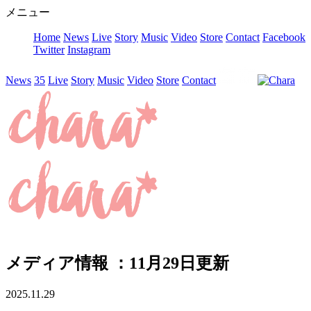
メニュー
Home
News
Live
Story
Music
Video
Store
Contact
Facebook
Twitter
Instagram
News
35
Live
Story
Music
Video
Store
Contact
メディア情報 ：11月29日更新
2025.11.29