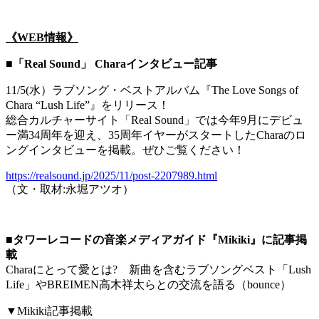
《WEB情報》
■「Real Sound」 Charaインタビュー記事
11/5(水）ラブソング・ベストアルバム『The Love Songs of
Chara “Lush Life”』をリリース！
総合カルチャーサイト「Real Sound」では今年9月にデビュ
ー満34周年を迎え、35周年イヤーがスタートしたCharaのロ
ングインタビューを掲載。ぜひご覧ください！
https://realsound.jp/2025/11/post-2207989.html
（文・取材:永堀アツオ）
■
タワーレコードの音楽メディアガイド『Mikiki』に記事掲
載
Charaにとって愛とは? 新曲を含むラブソングベスト「Lush
Life」やBREIMEN高木祥太らとの交流を語る（bounce）
▼Mikiki記事掲載