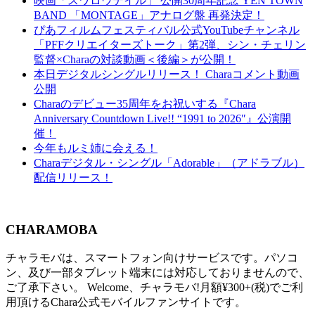
映画「スワロウテイル」 公開30周年記念 YEN TOWN
BAND 「MONTAGE」アナログ盤 再発決定！
ぴあフィルムフェスティバル公式YouTubeチャンネル
「PFFクリエイターズトーク」第2弾、シン・チェリン
監督×Charaの対談動画＜後編＞が公開！
本日デジタルシングルリリース！ Charaコメント動画
公開
Charaのデビュー35周年をお祝いする『Chara
Anniversary Countdown Live!! “1991 to 2026″』公演開
催！
今年もルミ姉に会える！
Charaデジタル・シングル「Adorable」（アドラブル）
配信リリース！
CHARAMOBA
チャラモバは、スマートフォン向けサービスです。パソコ
ン、及び一部タブレット端末には対応しておりませんので、
ご了承下さい。 Welcome、チャラモバ!月額¥300+(税)でご利
用頂けるChara公式モバイルファンサイトです。