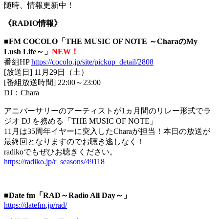
随時、情報更新中！
《RADIO情報》
■FM COCOLO「THE MUSIC OF NOTE ～CharaのMy
Lush Life～」
NEW！
番組HP
https://cocolo.jp/site/pickup_detail/2808
[放送日] 11月29日（土）
[番組放送時間] 22:00～23:00
DJ：Chara
アニバーサリーのアーティストが1ヵ月間のリレー形式でラ
ジオ DJ を務める「THE MUSIC OF NOTE」
11月は35周年イヤーに突入したCharaが担当！本日の放送が
最終回となりますのでお聴き逃しなく！
radikoでもぜひお聴きください。
https://radiko.jp/r_seasons/49118
■Date fm「RAD～Radio All Day～」
https://datefm.jp/rad/