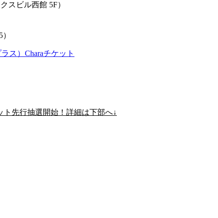
ックスビル⻄館 5F）
5）
ラス）Charaチケット
ット先行抽選開始！詳細は下部へ↓