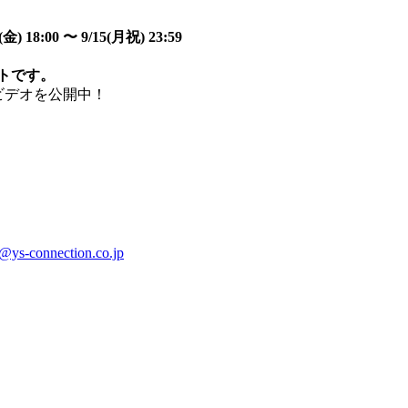
0 〜 9/15(⽉祝) 23:59
イトです。
ビデオを公開中！
o@ys-connection.co.jp