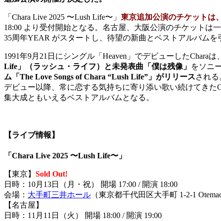
「Chara Live 2025 〜Lush Life〜」
東京追加公演のチケットは、フ
18:00 より受付開始となる。名古屋、⼤阪公演のチケットは
35周年YEAR がスタートし、待望の新曲とベストアルバムを引っ提げて
1991年9⽉21⽇にシングル「Heaven」でデビューしたChar
Life」（ラッシュ・ライフ）と未発表曲「僕は残像」
をソニ
ム「The Love Songs of Chara “Lush Life”」がリリース
される
デビュー以降、常に恋する気持ちに寄り添い歌い続けてきたC
集⼤成ともいえるベストアルバムとなる。
【ライブ情報】
「Chara Live 2025 〜Lush Life〜」
【東京】
Sold Out!
⽇時：10⽉13⽇（⽉・祝） 開場 17:00 / 開演 18:00
会場：
⼤⼿町三井ホール
（東京都千代⽥区⼤⼿町 1-2-1 Otemach
【名古屋】
⽇時：11⽉11⽇（⽕） 開場 18:00 / 開演 19:00