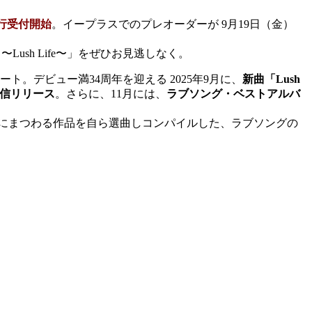
先⾏受付開始
。イープラスでのプレオーダーが 9⽉19⽇（⾦）
〜Lush Life〜」をぜひお⾒逃しなく。
スタート。デビュー満34周年を迎える 2025年9⽉に、
新曲「Lush
配信リリース
。さらに、11⽉には、
ラブソング・ベストアルバ
”にまつわる作品を⾃ら選曲しコンパイルした、ラブソングの