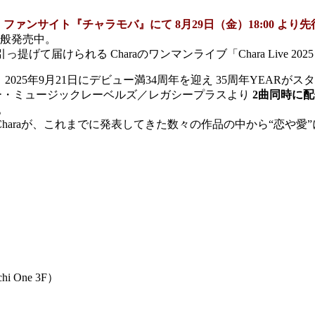
ァンサイト『チャラモバ』にて 8⽉29⽇（⾦）18:00 より
⼀般発売中。
届けられる Charaのワンマンライブ「Chara Live 2025 
aは、2025年9⽉21⽇にデビュー満34周年を迎え 35周年YEARが
ー・ミュージックレーベルズ／レガシープラスより
2曲同時に
。
haraが、これまでに発表してきた数々の作品の中から“恋や愛
i One 3F）