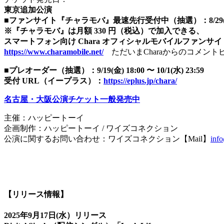
東京追加公演
■ファンサイト『チャラモバ』最速先⾏受付中（抽選）：8/29(⾦) 18:0
※『チャラモバ』は⽉額 330 円（税込）で加⼊できる、
スマートフォン向け Chara オフィシャルモバイルファンサ
https://www.charamobile.net/
ただいまCharaからのコメント
■プレオーダー（抽選）：9/19(⾦) 18:00 〜 10/1(⽔) 23:59
受付 URL（イープラス）：
https://eplus.jp/chara/
名古屋・⼤阪公演
チケット⼀般発売中
主催：ハッピートーイ
企画制作：ハッピートーイ / ワイズコネクション
公演に関するお問い合わせ：ワイズコネクション【Mail】
inf
【リリース情報】
2025年9⽉17⽇(水）リリース