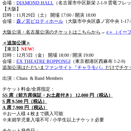
会場：
DIAMOND HALL
（名古屋市中区新栄 2-1-9 雲⻯フレ
【⼤阪】
⽇時：11⽉29⽇（⼟） 開場 17:00 / 開演 18:00
会場：
森ノ宮ピロティホール
（⼤阪市中央区森ノ宮中央 1-17-
大阪公演・名古屋公演のチケットはこちらから
→
e＋（イープ
＜追加公演＞
【東京】
NEW!
⽇時：12⽉5⽇（⾦） 開場 18:00 / 開演 19:00
会場：
EX THEATRE ROPPONGI
（東京都港区⻄⿇布 1-2-9)
追加公演はただいま
ファンサイト『チャラモバ』
だけでチケ
出演：Chara & Band Members
チケット料⾦/全席指定：
SS 席（前⽅席保証・お⼟産付き） 12,000 円（税込）
S 席 9,500 円（税込）
A 席 7,900 円（税込）
※お⼀⼈様 4 枚まで購⼊可能
※未就学児童⼊場不可 / ⼩学⽣以上チケット必要
チケット発売⽇：