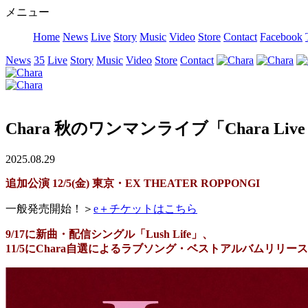
メニュー
Home
News
Live
Story
Music
Video
Store
Contact
Facebook
News
35
Live
Story
Music
Video
Store
Contact
Chara 秋のワンマンライブ「Chara Li
2025.08.29
追加公演 12/5(金) 東京・EX THEATER ROPPONGI
一般発売開始！＞
e＋チケットはこちら
9/17に新曲・配信シングル「Lush Life」、
11/5にChara⾃選によるラブソング・ベストアルバムリリー