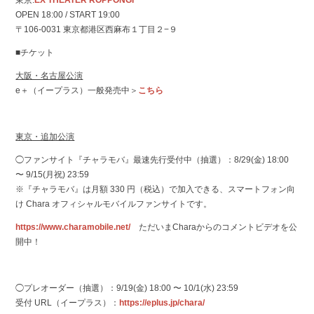
東京:
EX THEATER ROPPONGI
OPEN 18:00 / START 19:00
〒106-0031 東京都港区西麻布１丁目２−９
■チケット
大阪・名古屋公演
e＋（イープラス）一般発売中＞
こちら
東京・追加公演
◯ファンサイト『チャラモバ』最速先⾏受付中（抽選）：8/29(⾦) 18:00
〜 9/15(⽉祝) 23:59
※『チャラモバ』は⽉額 330 円（税込）で加⼊できる、スマートフォン向
け Chara オフィシャルモバイルファンサイトです。
https://www.charamobile.net/
ただいまCharaからのコメントビデオを公
開中！
◯プレオーダー（抽選）：9/19(⾦) 18:00 〜 10/1(⽔) 23:59
受付 URL（イープラス）：
https://eplus.jp/chara/