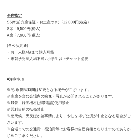
全席指定
SS席(前⽅席保証・お⼟産つき)︓12,000円(税込)
S席︓9,500円(税込)
A席︓7,900円(税込)
(各公演共通)
・お⼀⼈様4枚まで購入可能
・未就学児童⼊場不可 / ⼩学⽣以上チケット必要
■注意事項
※開場/ 開演時間は変更となる場合がございます。
※客席を含む会場内の映像・写真が公開されることがあります。
※録音・録画機材(携帯電話)使用禁止
※営利目的の転売禁止
※悪天候、天災ほか諸事情により、やむを得ず公演が中止となる場合がご
ざいます。
※会場までの交通費・宿泊費等はお客様の自己負担となりますのであらか
じめご了承ください。