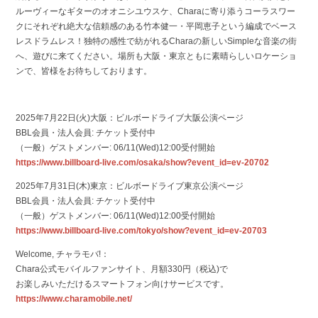
ルーヴィーなギターのオオニシユウスケ、Charaに寄り添うコーラスワー
クにそれぞれ絶大な信頼感のある竹本健一・平岡恵子という編成でベース
レスドラムレス！独特の感性で紡がれるCharaの新しいSimpleな音楽の街
へ、遊びに来てください。場所も大阪・東京ともに素晴らしいロケーショ
ンで、皆様をお待ちしております。
2025年7月22日(火)大阪：ビルボードライブ大阪公演ページ
BBL会員・法人会員: チケット受付中
（一般）ゲストメンバー: 06/11(Wed)12:00受付開始
https://www.billboard-live.com/osaka/show?event_id=ev-20702
2025年7月31日(木)東京：ビルボードライブ東京公演ページ
BBL会員・法人会員: チケット受付中
（一般）ゲストメンバー: 06/11(Wed)12:00受付開始
https://www.billboard-live.com/tokyo/show?event_id=ev-20703
Welcome, チャラモバ!：
Chara公式モバイルファンサイト、月額330円（税込)で
お楽しみいただけるスマートフォン向けサービスです。
https://www.charamobile.net/