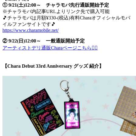
① 9/21(土)12:00～ チャラモバ先行通販開始予定
※チャラモバ内記事URLよりリンク先で購入可能
🎵チャラモバは月額¥330-(税込)有料Charaオフィシャルモバ
イルファンサイトです🎵
https://www.charamobile.net/
② 9/22(日)12:00～ 一般通販開始予定
アーティストデリ通販Charaページこちら💁‍♀️
【Chara Debut 33rd Anniversary グッズ 紹介】