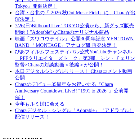
Tokyo』開催決定！
台湾・台北の「 2026 秋Out Music Field」に、Charaが出
演決定！
7/26(日)Billboard Live TOKYO公演から、新グッズ販売
開始！”Adorable”なCharaのオリジナル商品
映画「スワロウテイル」 公開30周年記念 YEN TOWN
BAND 「MONTAGE」アナログ盤 再発決定！
ぴあフィルムフェスティバル公式YouTubeチャンネル
「PFFクリエイターズトーク」第2弾、シン・チェリン
監督×Charaの対談動画＜後編＞が公開！
本日デジタルシングルリリース！ Charaコメント動画
公開
Charaのデビュー35周年をお祝いする『Chara
Anniversary Countdown Live!! “1991 to 2026″』公演開
催！
今年もルミ姉に会える！
Charaデジタル・シングル「Adorable」（アドラブル）
配信リリース！