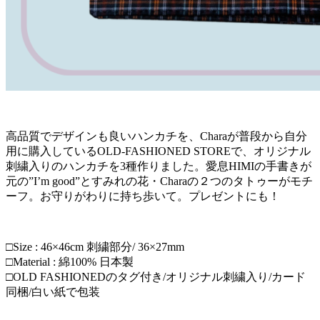
高品質でデザインも良いハンカチを、Charaが普段から自分
用に購入しているOLD-FASHIONED STOREで、オリジナル
刺繍入りのハンカチを3種作りました。愛息HIMIの手書きが
元の”I’m good”とすみれの花・Charaの２つのタトゥーがモチ
ーフ。お守りがわりに持ち歩いて。プレゼントにも！
□Size : 46×46cm 刺繍部分/ 36×27mm
□Material : 綿100% 日本製
□OLD FASHIONEDのタグ付き/オリジナル刺繍入り/カード
同梱/白い紙で包装