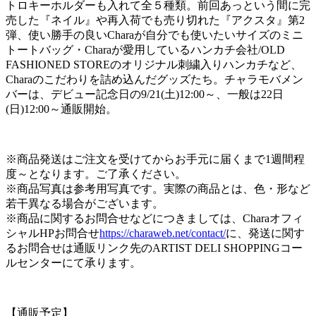
トロキーホルダーも入れて全５種類。前回あっという間に完
売した『ネイル』や再入荷でも売り切れた『アクスタ』第2
弾、使い勝手の良いCharaが自分でも使いたいサイズのミニ
トートバッグ・Charaが愛用しているハンカチ会社/OLD
FASHIONED STOREのオリジナル刺繍入りハンカチなど、
Charaのこだわりを詰め込んだグッズたち。チャラモバメン
バーは、デビュー記念日の9/21(土)12:00～、一般は22日
(日)12:00～通販開始。
※商品発送はご注文を受けてからお手元に届くまで1週間程
度～となります。ご了承ください。
※商品写真は参考用写真です。実際の商品とは、色・形など
若干異なる場合がございます。
※商品に関するお問合せなどにつきましては、Charaオフィ
シャルHPお問合せ
https://charaweb.net/contact/
に、発送に関す
るお問合せは通販リンク先のARTIST DELI SHOPPINGコー
ルセンターにて承ります。
【通販予定】