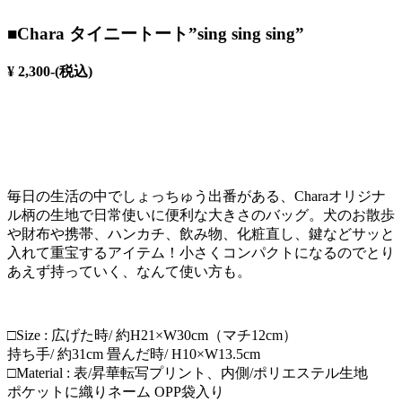
■Chara タイニートート”sing sing sing”
¥ 2,300-(税込)
毎日の生活の中でしょっちゅう出番がある、Charaオリジナ
ル柄の生地で日常使いに便利な大きさのバッグ。犬のお散歩
や財布や携帯、ハンカチ、飲み物、化粧直し、鍵などサッと
入れて重宝するアイテム！小さくコンパクトになるのでとり
あえず持っていく、なんて使い方も。
□Size : 広げた時/ 約H21×W30cm（マチ12cm）
持ち手/ 約31cm 畳んだ時/ H10×W13.5cm
□Material : 表/昇華転写プリント、内側/ポリエステル生地
ポケットに織りネーム OPP袋入り