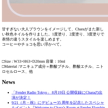
甘すぎない大人ブラウンをイメージして、Charaがまた新し
い秋色ネイルを作りました。1度塗り、2度塗り、3度塗りで
表情の違うスタイルを楽しめます。
コーヒーやチョコを思い浮かべて。
□Size : W33×H63×D20mm 容量：10ml
□Material :マニキュア成分＝酢酸ブチル、酢酸エチル、ニト
ロセルロース、他
News
「Fender Radio Tokyo」 8月19日 公開収録にCharaの出
演が決定！
9/21（月・祝）にデビュー35 周年を記念したスペシャ
ルイベント『Welcome to Chara’s Room at Fender Flagship