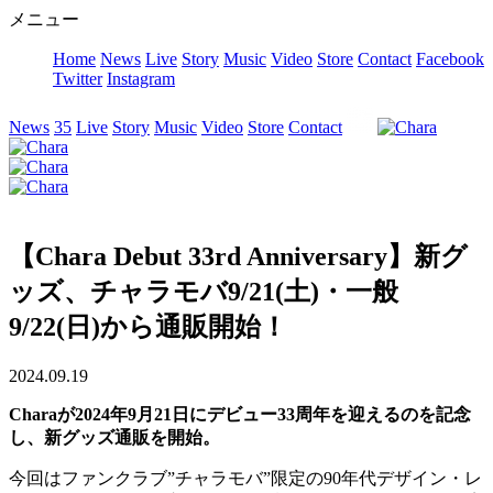
メニュー
Home
News
Live
Story
Music
Video
Store
Contact
Facebook
Twitter
Instagram
News
35
Live
Story
Music
Video
Store
Contact
【Chara Debut 33rd Anniversary】新グ
ッズ、チャラモバ9/21(土)・一般
9/22(日)から通販開始！
2024.09.19
Charaが2024年9月21日にデビュー33周年を迎えるのを記念
し、新グッズ通販を開始。
今回はファンクラブ”チャラモバ”限定の90年代デザイン・レ