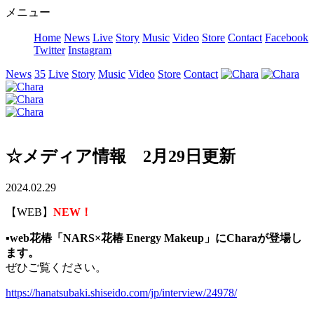
メニュー
Home
News
Live
Story
Music
Video
Store
Contact
Facebook
Twitter
Instagram
News
35
Live
Story
Music
Video
Store
Contact
☆メディア情報 2月29日更新
2024.02.29
【WEB】
NEW！
▪️web花椿「NARS×花椿 Energy Makeup」にCharaが登場し
ます。
ぜひご覧ください。
https://hanatsubaki.shiseido.com/jp/interview/24978/