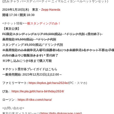
(読み:チャラ バースディパーティー ニィマルニィヨン ベルベットサンセット)
2024年1月18日(木) 東京・
Zepp Haneda
開場 17:30 / 開演 18:30
<チケット情報>
一般スタンディングのみ！
【東京公演】
FC限定スタンディングエリア
:¥9,500(税込) *ドリンク代別（受付終了）
座席指定:¥9,500(税込) *ドリンク代別
スタンディング:¥9,000(税込) *ドリンク代別
※座席指定のみ未就学児入場可(保護者1名につき未就学児1名チケット不要/お子
の方の膝上でご観覧頂きます)
＊受付終了
※1申し込みにつき6枚まで購入可能
▼
チケット受付各プレイガイドはこちら
一般発売開始: 2023年12月23日(土)12:00～
ファミリーマート:
https://eplus.jp/chara2024e/
(PC・スマホ)
ぴあ
：
https://w.pia.jp/t/chara-birthday2024/
ローソン
：
https://l-tike.com/chara/
<お問い合わせ>
東京公演:ディスクガレージ(
https://info.diskgarage.com/
)