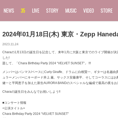
NEWS
35
LIVE
STORY
MUSIC
VIDEO
STORE
2024年01月18日(木) 東京・Zepp Haned
2023.11.24
Charaの1月13日の誕生日を記念して、来年1月に大阪と東京でのライブ開催が
した!
題して、「Chara Birthday Party 2024 “VELVET SUNSET”」 !!!
メンバーはバンマス/ベースにCurly Giraffe、ドラムに白根賢一、ギターは名越
ュラーメンバーにキーボード井上 薫、サックス安藤康平、そしてコーラスにはお
健一と平岡恵子を加えた新生AURORA BANDのスペシャルな編成で最高の夜を
Charaの誕生日をみんなでお祝いしよう!!
■コンサート情報
<公演タイトル>
Chara Birthday Party 2024 “VELVET SUNSET”