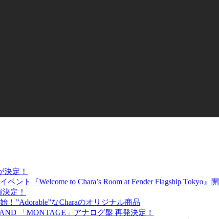
出演が決定！
ome to Chara’s Room at Fender Flagship Toky
が出演決定！
売開始！”Adorable”なCharaのオリジナル商品
BAND 「MONTAGE」アナログ盤 再発決定！