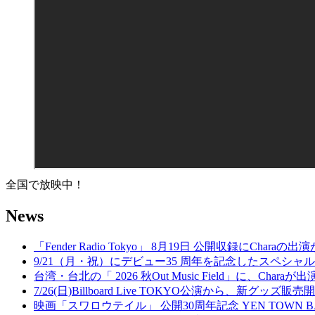
全国で放映中！
News
「Fender Radio Tokyo」 8月19日 公開収録にCharaの
9/21（月・祝）にデビュー35 周年を記念したスペシャルイベント『Welc
台湾・台北の「 2026 秋Out Music Field」に、Chara
7/26(日)Billboard Live TOKYO公演から、新グッズ販
映画「スワロウテイル」 公開30周年記念 YEN TOWN 