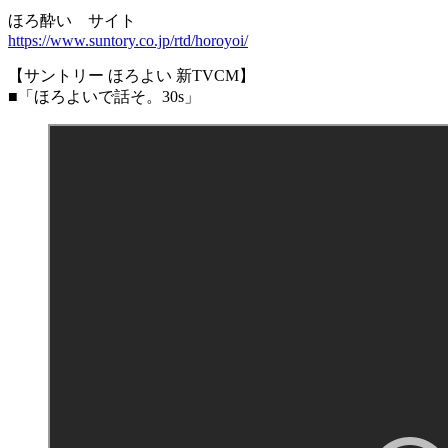
ほろ酔い サイト
https://www.suntory.co.jp/rtd/horoyoi/
【サントリー ほろよい 新TVCM】
■「ほろよいで話そ。30s」