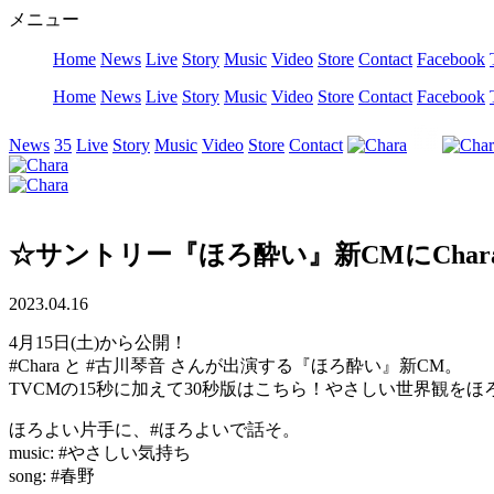
メニュー
Home
News
Live
Story
Music
Video
Store
Contact
Facebook
Home
News
Live
Story
Music
Video
Store
Contact
Facebook
News
35
Live
Story
Music
Video
Store
Contact
☆サントリー『ほろ酔い』新CMにCha
2023.04.16
4月15日(土)から公開！
#Chara と #古川琴音 さんが出演する『ほろ酔い』新CM。
TVCMの15秒に加えて30秒版はこちら！やさしい世界観を
ほろよい片手に、#ほろよいで話そ。
music: #やさしい気持ち
song: #春野