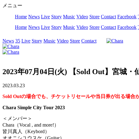
メニュー
Home
News
Live
Story
Music
Video
Store
Contact
Facebook
Home
News
Live
Story
Music
Video
Store
Contact
Facebook
News
35
Live
Story
Music
Video
Store
Contact
2023年07月04日(火) 【Sold Out】宮城・
2023.03.23
Sold Outの場合でも、チケットリセールや当日券が出る
Chara Simple City Tour 2023
＜メンバー＞
Chara（Vocal , and more!）
皆川真人（Keybord）
オオニシユウスケ（Guitar）