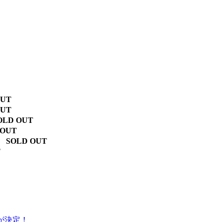
OUT
OUT
OLD OUT
 OUT
SOLD OUT
T
出演が決定！