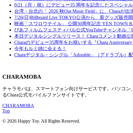
9/21（月・祝）にデビュー35 周年を記念したスペシャルイベント『Welc
台湾・台北の「 2026 秋Out Music Field」に、Chara
7/26(日)Billboard Live TOKYO公演から、新グッズ販
映画「スワロウテイル」 公開30周年記念 YEN TOWN 
ぴあフィルムフェスティバル公式YouTubeチャンネル「
本日デジタルシングルリリース！ Charaコメント動画公
Charaのデビュー35周年をお祝いする『Chara Anniversary Cou
今年もルミ姉に会える！
Charaデジタル・シングル「Adorable」（アドラブル
CHARAMOBA
チャラモバは、スマートフォン向けサービスです。パソコン、及び
るChara公式モバイルファンサイトです。
CHARAMOBA
Top
© 2026 Happy Toy. All Rights Reserved.