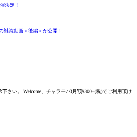
o』開催決定！
raの対談動画＜後編＞が公開！
Welcome、チャラモバ!月額¥300+(税)でご利用頂け