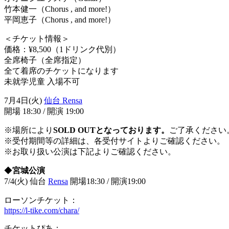
竹本健一（Chorus , and more!）
平岡恵子（Chorus , and more!）
＜チケット情報＞
価格：¥8,500（1ドリンク代別）
全席椅子（全席指定）
全て着席のチケットになります
未就学児童 入場不可
7月4日(火)
仙台 Rensa
開場 18:30 / 開演 19:00
※場所により
SOLD OUTとなっております。
ご了承ください
※受付期間等の詳細は、各受付サイトよりご確認ください。
※お取り扱い公演は下記よりご確認ください。
◆
宮城公演
7/4(火) 仙台
Rensa
開場18:30 / 開演19:00
ローソンチケット：
https://l-tike.com/chara/
チケットぴあ：