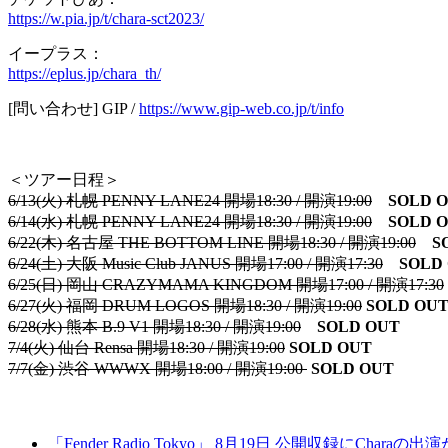
https://w.pia.jp/t/chara-sct2023/
イープラス：
https://eplus.jp/chara_th/
[問い合わせ] GIP /
https://www.gip-web.co.jp/t/info
＜ツアー日程＞
6/13(火) 札幌 PENNY LANE24 開場18:30 / 開演19:00
SOLD 
6/14(水) 札幌 PENNY LANE24 開場18:30 / 開演19:00
SOLD 
6/22(木) 名古屋 THE BOTTOM LINE 開場18:30 / 開演19:00
S
6/24(土) 大阪 Music Club JANUS 開場17:00 / 開演17:30
SOLD
6/25(日) 岡山 CRAZYMAMA KINGDOM 開場17:00 / 開演17:30
6/27(火) 福岡 DRUM LOGOS 開場18:30 / 開演19:00
SOLD OU
6/28(水) 熊本 B.9 V1 開場18:30 / 開演19:00
SOLD OUT
7/4(火) 仙台 Rensa 開場18:30 / 開演19:00
SOLD OUT
7/7(金) 渋谷 WWWX 開場18:00 / 開演19:00
SOLD OUT
「Fender Radio Tokyo」 8月19日 公開収録にCharaの