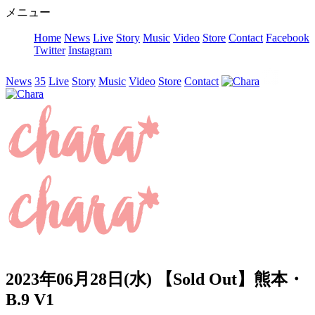
メニュー
Home
News
Live
Story
Music
Video
Store
Contact
Facebook
Twitter
Instagram
News
35
Live
Story
Music
Video
Store
Contact
2023年06月28日(水) 【Sold Out】熊本・
B.9 V1