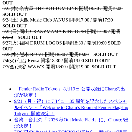
OUT
6/22(木) 名古屋 THE BOTTOM LINE 開場18:30 / 開演19:00
SOLD OUT
6/24(土) 大阪 Music Club JANUS 開場17:00 / 開演17:30
SOLD OUT
6/25(日) 岡山 CRAZYMAMA KINGDOM 開場17:00 / 開演
17:30
SOLD OUT
6/27(火) 福岡 DRUM LOGOS 開場18:30 / 開演19:00
SOLD
OUT
6/28(水) 熊本 B.9 V1 開場18:30 / 開演19:00
SOLD OUT
7/4(火) 仙台 Rensa 開場18:30 / 開演19:00
SOLD OUT
7/7(金) 渋谷 WWWX 開場18:00 / 開演19:00
SOLD OUT
「Fender Radio Tokyo」 8月19日 公開収録にCharaの出
演が決定！
9/21（月・祝）にデビュー35 周年を記念したスペシャ
ルイベント『Welcome to Chara’s Room at Fender Flagship
Tokyo』開催決定！
台湾・台北の「 2026 秋Out Music Field」に、Charaが出
演決定！