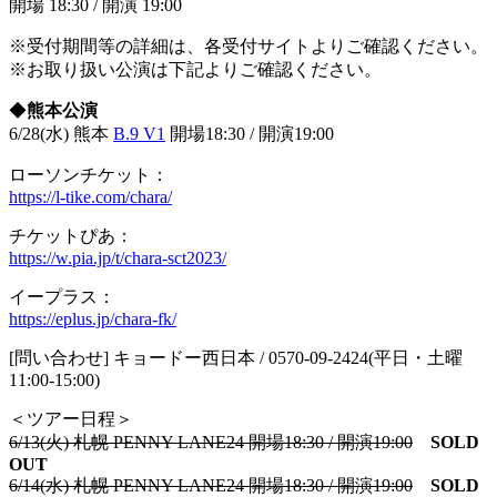
開場 18:30 / 開演 19:00
※受付期間等の詳細は、各受付サイトよりご確認ください。
※お取り扱い公演は下記よりご確認ください。
◆
熊本公演
6/28(水) 熊本
B.9 V1
開場18:30 / 開演19:00
ローソンチケット：
https://l-tike.com/chara/
チケットぴあ：
https://w.pia.jp/t/chara-sct2023/
イープラス：
https://eplus.jp/chara-fk/
[問い合わせ] キョードー西日本 / 0570-09-2424(平日・土曜
11:00-15:00)
＜ツアー日程＞
6/13(火) 札幌 PENNY LANE24 開場18:30 / 開演19:00
SOLD
OUT
6/14(水) 札幌 PENNY LANE24 開場18:30 / 開演19:00
SOLD