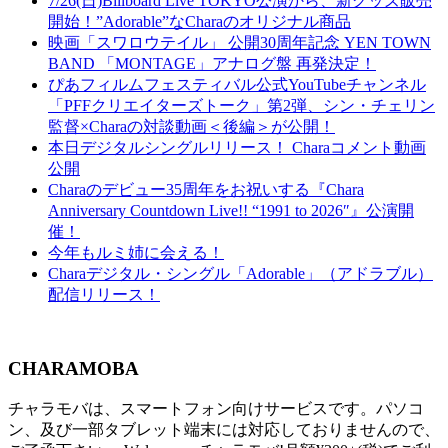
7/26(日)Billboard Live TOKYO公演から、新グッズ販売
開始！”Adorable”なCharaのオリジナル商品
映画「スワロウテイル」 公開30周年記念 YEN TOWN
BAND 「MONTAGE」アナログ盤 再発決定！
ぴあフィルムフェスティバル公式YouTubeチャンネル
「PFFクリエイターズトーク」第2弾、シン・チェリン
監督×Charaの対談動画＜後編＞が公開！
本日デジタルシングルリリース！ Charaコメント動画
公開
Charaのデビュー35周年をお祝いする『Chara
Anniversary Countdown Live!! “1991 to 2026″』公演開
催！
今年もルミ姉に会える！
Charaデジタル・シングル「Adorable」（アドラブル）
配信リリース！
CHARAMOBA
チャラモバは、スマートフォン向けサービスです。パソコ
ン、及び一部タブレット端末には対応しておりませんので、