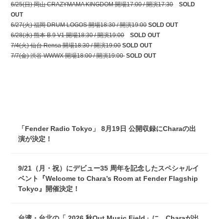
6/25(日) 岡山 CRAZYMAMA KINGDOM 開場17:00 / 開演17:30
SOLD
OUT
6/27(火) 福岡 DRUM LOGOS 開場18:30 / 開演19:00
SOLD OUT
6/28(水) 熊本 B.9 V1 開場18:30 / 開演19:00
SOLD OUT
7/4(火) 仙台 Rensa 開場18:30 / 開演19:00
SOLD OUT
7/7(金) 渋谷 WWWX 開場18:00 / 開演19:00
SOLD OUT
「Fender Radio Tokyo」 8月19日 公開収録にCharaの出
演が決定！
9/21（月・祝）にデビュー35 周年を記念したスペシャルイ
ベント『Welcome to Chara’s Room at Fender Flagship
Tokyo』開催決定！
台湾・台北の「 2026 秋Out Music Field」に、Charaが出