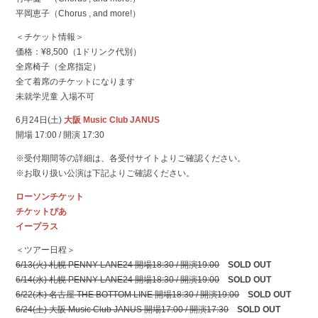
平岡恵子（Chorus , and more!）
＜チケット情報＞
価格：¥8,500（1ドリンク代別）
全席椅子（全席指定）
全て着席のチケットになります
未就学児童 入場不可
6月24日(土)
大阪 Music Club JANUS
開場 17:00 / 開演 17:30
※受付期間等の詳細は、各受付サイトよりご確認ください。
※お取り扱い公演は下記よりご確認ください。
ローソンチケット
チケットぴあ
イープラス
＜ツアー日程＞
6/13(火) 札幌 PENNY LANE24 開場18:30 / 開演19:00
SOLD OUT
6/14(水) 札幌 PENNY LANE24 開場18:30 / 開演19:00
SOLD OUT
6/22(木) 名古屋 THE BOTTOM LINE 開場18:30 / 開演19:00
SOLD OUT
6/24(土) 大阪 Music Club JANUS 開場17:00 / 開演17:30
SOLD OUT