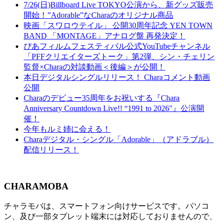
7/26(日)Billboard Live TOKYO公演から、新グッズ販売
開始！”Adorable”なCharaのオリジナル商品
映画「スワロウテイル」 公開30周年記念 YEN TOWN
BAND 「MONTAGE」アナログ盤 再発決定！
ぴあフィルムフェスティバル公式YouTubeチャンネル
「PFFクリエイターズトーク」第2弾、シン・チェリン
監督×Charaの対談動画＜後編＞が公開！
本日デジタルシングルリリース！ Charaコメント動画
公開
Charaのデビュー35周年をお祝いする『Chara
Anniversary Countdown Live!! “1991 to 2026″』公演開
催！
今年もルミ姉に会える！
Charaデジタル・シングル「Adorable」（アドラブル）
配信リリース！
CHARAMOBA
チャラモバは、スマートフォン向けサービスです。パソコ
ン、及び一部タブレット端末には対応しておりませんので、