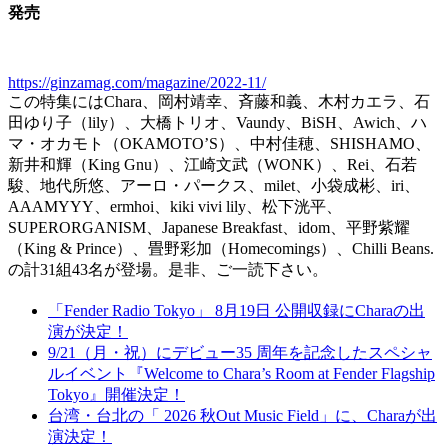
発売
https://ginzamag.com/magazine/2022-11/
この特集にはChara、岡村靖幸、斉藤和義、木村カエラ、石
田ゆり子（lily）、大橋トリオ、Vaundy、BiSH、Awich、ハ
マ・オカモト（OKAMOTO’S）、中村佳穂、SHISHAMO、
新井和輝（King Gnu）、江崎文武（WONK）、Rei、石若
駿、地代所悠、アーロ・パークス、milet、小袋成彬、iri、
AAAMYYY、ermhoi、kiki vivi lily、松下洸平、
SUPERORGANISM、Japanese Breakfast、idom、平野紫耀
（King & Prince）、畳野彩加（Homecomings）、Chilli Beans.
の計31組43名が登場。是非、ご一読下さい。
「Fender Radio Tokyo」 8月19日 公開収録にCharaの出
演が決定！
9/21（月・祝）にデビュー35 周年を記念したスペシャ
ルイベント『Welcome to Chara’s Room at Fender Flagship
Tokyo』開催決定！
台湾・台北の「 2026 秋Out Music Field」に、Charaが出
演決定！