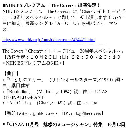
■
NHK BSプレミアム 「The Covers」出演決定！
NHK BSプレミアム「The Covers」に『Charaナイト！～デビ
ュー30周年スペシャル～』と題して、初出演します！カバー
曲に加え、最新シングル「A・O・U」も初パフォーマン
ス！
https://www.nhk.or.jp/music/thecovers/474421.html
ーーーーーーーーーーーーーーーーーーーーーーー
The Covers『Charaナイト！～デビュー30周年スペシャル～』
【放送予定：１０月２３日（日）２２：５０～２３：１９
< NHK BSプレミアム/BS4K >】
【曲目】
♪「いとしのエリー」 （サザンオールスターズ／1979）詞・
曲：桑田佳祐
♪「Borderline」 （Madonna／1984）詞・曲：LUCAS
REGINALD GRANT
♪「A・O・U」 （Chara／2022）詞・曲：Chara
【番組Twitter : @nhk_covers HP : nhk.jp/thecovers】
◾️
「GINZA 11月号 魅惑のミュージシャン」特集 10月12日