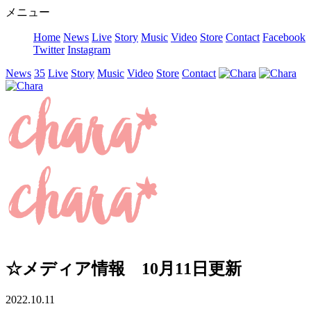
メニュー
Home
News
Live
Story
Music
Video
Store
Contact
Facebook
Twitter
Instagram
News
35
Live
Story
Music
Video
Store
Contact
☆メディア情報 10月11日更新
2022.10.11